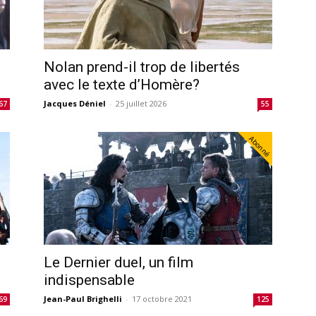
Nolan prend-il trop de libertés
avec le texte d’Homère?
Jacques Déniel
-
25 juillet 2026
67
55
Abonné
Le Dernier duel, un film
indispensable
Jean-Paul Brighelli
-
17 octobre 2021
69
125