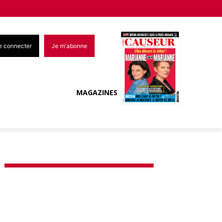
e connecter
Je m'abonne
MAGAZINES