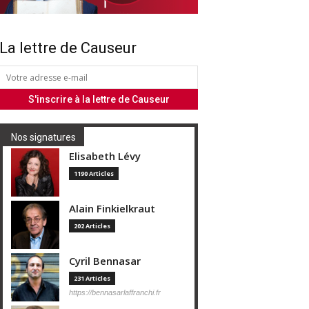
La lettre de Causeur
Nos signatures
Elisabeth Lévy
1190 Articles
Alain Finkielkraut
202 Articles
Cyril Bennasar
231 Articles
https://bennasarlaffranchi.fr