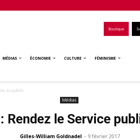
Boutique
S
MÉDIAS
ÉCONOMIE
CULTURE
FÉMINISME
lic au public!
Médias
: Rendez le Service publi
Gilles-William Goldnadel
-
9 février 2017