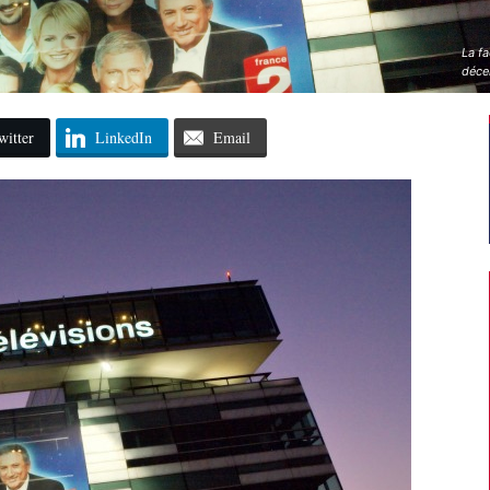
La fa
déce
witter
LinkedIn
Email