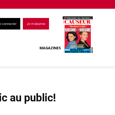
e connecter
Je m'abonne
MAGAZINES
c au public!