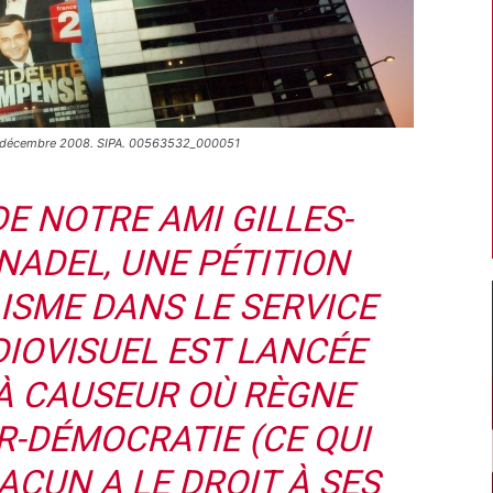
is, décembre 2008. SIPA. 00563532_000051
 DE NOTRE AMI GILLES-
NADEL,
UNE PÉTITION
ISME DANS LE SERVICE
DIOVISUEL
EST LANCÉE
À CAUSEUR
OÙ RÈGNE
R-DÉMOCRATIE (CE QUI
ACUN A LE DROIT À SES