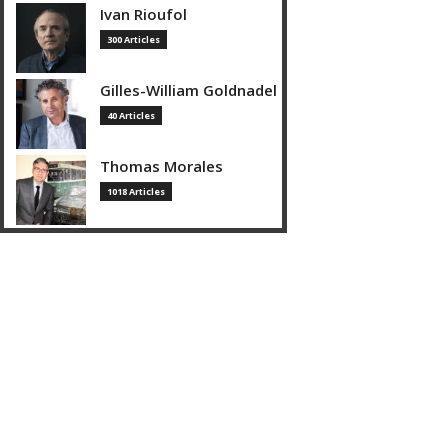
Ivan Rioufol
300 Articles
Gilles-William Goldnadel
40 Articles
Thomas Morales
1018 Articles