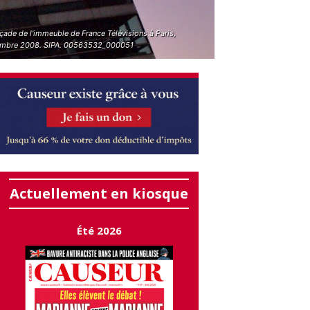
çade de l'immeuble de France Télévisions à Paris,
mbre 2008. SIPA. 00563532_000051
Actuellement en kiosque
Été 2026