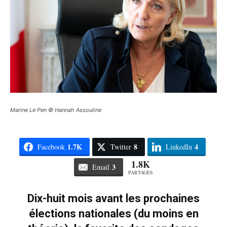
Marine Le Pen © Hannah Assouline
1.7K
8
4
Facebook
Twitter
LinkedIn
1.8K
3
Email
PARTAGES
Dix-huit mois avant les prochaines
élections nationales (du moins en