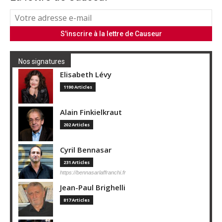
Nos signatures
Elisabeth Lévy
1190 Articles
Alain Finkielkraut
202 Articles
Cyril Bennasar
231 Articles
https://bennasarlaffranchi.fr
Jean-Paul Brighelli
817 Articles