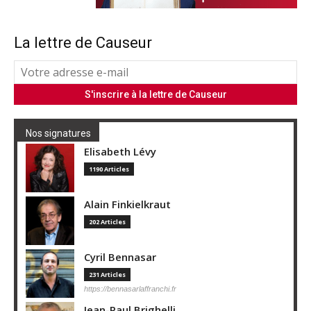
La lettre de Causeur
Nos signatures
Elisabeth Lévy
1190 Articles
Alain Finkielkraut
202 Articles
Cyril Bennasar
231 Articles
https://bennasarlaffranchi.fr
Jean-Paul Brighelli