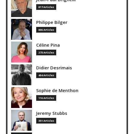
817 Articles
Philippe Bilger
806 Articles
Céline Pina
273 Articles
Didier Desrimais
404 Articles
Sophie de Menthon
116 Articles
Jeremy Stubbs
351 Articles