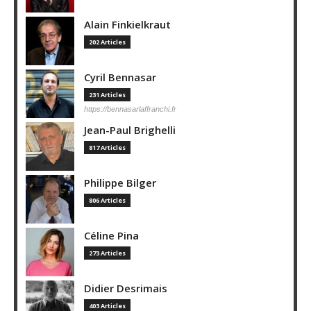
Alain Finkielkraut
202 Articles
Cyril Bennasar
231 Articles
https://bennasarlaffranchi.fr
Jean-Paul Brighelli
817 Articles
Philippe Bilger
806 Articles
Céline Pina
273 Articles
Didier Desrimais
403 Articles