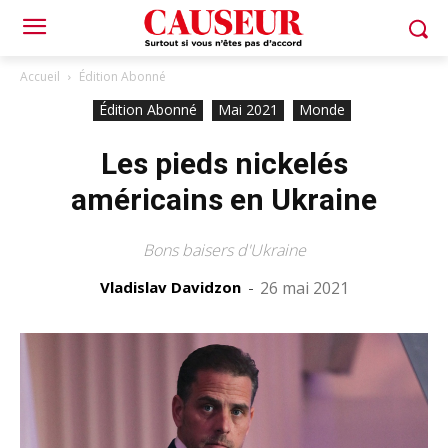
Accueil
Édition Abonné
Édition Abonné
Mai 2021
Monde
Les pieds nickelés
américains en Ukraine
Bons baisers d'Ukraine
Vladislav Davidzon
-
26 mai 2021