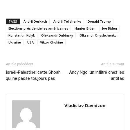
TAGS
Andrii Derkach
Andrii Telizhenko
Donald Trump
Elections présidentielles américaines
Hunter Biden
Joe Biden
Konstantin Kulyk
Oleksandr Dubinsky
Olksandr Onyshchenko
Ukraine
USA
Viktor Chokine
Article précédent
Article suivant
Israël-Palestine: cette Shoah
Andy Ngo: un inflitré chez les
qui ne passe toujours pas
antifas
Vladislav Davidzon