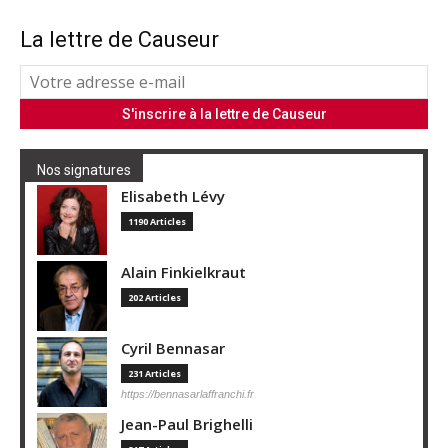
La lettre de Causeur
Nos signatures
Elisabeth Lévy
1190 Articles
Alain Finkielkraut
202 Articles
Cyril Bennasar
231 Articles
https://bennasarlaffranchi.fr
Jean-Paul Brighelli