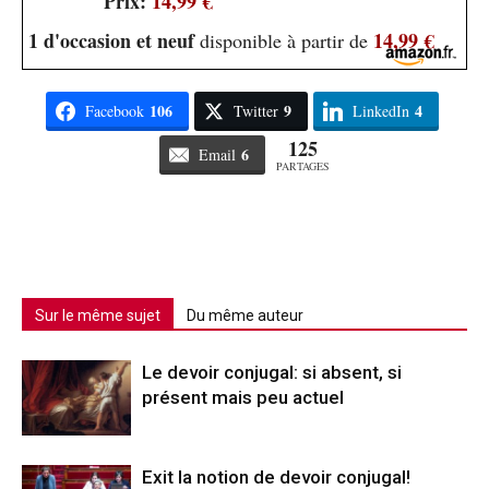
Prix:
14,99 €
1 d'occasion et neuf
14,99 €
disponible à partir de
106
9
4
Facebook
Twitter
LinkedIn
125
6
Email
PARTAGES
Sur le même sujet
Du même auteur
Le devoir conjugal: si absent, si
présent mais peu actuel
Exit la notion de devoir conjugal!