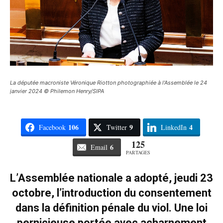
La députée macroniste Véronique Riotton photographiée à l'Assemblée le 24
janvier 2024 © Philemon Henry/SIPA
106
9
4
Facebook
Twitter
LinkedIn
125
6
Email
PARTAGES
L’Assemblée nationale a adopté, jeudi 23
octobre, l’introduction du consentement
dans la définition pénale du viol. Une loi
pernicieuse portée avec acharnement