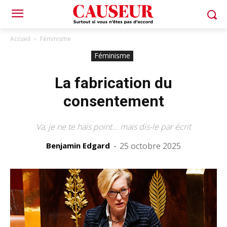
Accueil
Féminisme
Féminisme
La fabrication du
consentement
Va, je ne te hais point... mais dis-le par écrit
Benjamin Edgard
-
25 octobre 2025