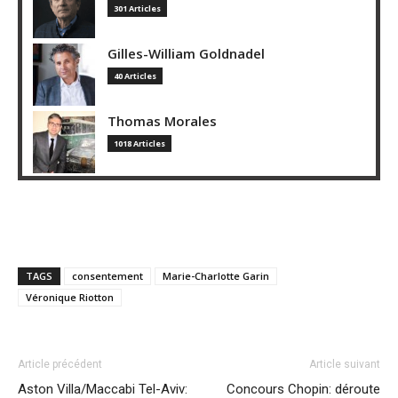
301 Articles
Gilles-William Goldnadel
40 Articles
Thomas Morales
1018 Articles
TAGS
consentement
Marie-Charlotte Garin
Véronique Riotton
Article précédent
Article suivant
Aston Villa/Maccabi Tel-Aviv:
Concours Chopin: déroute