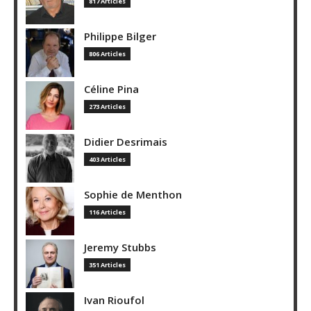
817 Articles
Philippe Bilger
806 Articles
Céline Pina
273 Articles
Didier Desrimais
403 Articles
Sophie de Menthon
116 Articles
Jeremy Stubbs
351 Articles
Ivan Rioufol