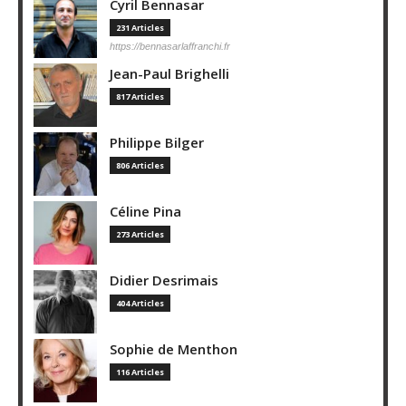
Cyril Bennasar
231 Articles
https://bennasarlaffranchi.fr
Jean-Paul Brighelli
817 Articles
Philippe Bilger
806 Articles
Céline Pina
273 Articles
Didier Desrimais
404 Articles
Sophie de Menthon
116 Articles