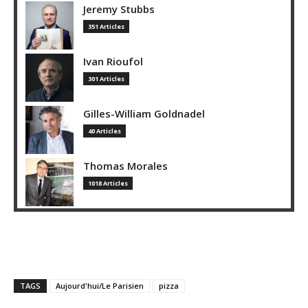
Jeremy Stubbs
351 Articles
Ivan Rioufol
301 Articles
Gilles-William Goldnadel
40 Articles
Thomas Morales
1018 Articles
TAGS
Aujourd'hui/Le Parisien
pizza