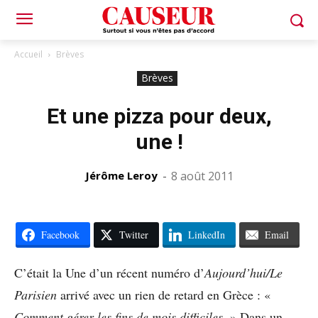
Accueil
Brèves
Brèves
Et une pizza pour deux,
une !
Jérôme Leroy
-
8 août 2011
Facebook
Twitter
LinkedIn
Email
C’était la Une d’un récent numéro d’
Aujourd’hui/Le
Parisien
arrivé avec un rien de retard en Grèce : «
Comment gérer les fins de mois difficiles.
» Dans un