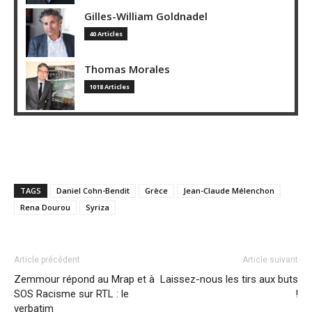
Gilles-William Goldnadel
40 Articles
Thomas Morales
1018 Articles
TAGS
Daniel Cohn-Bendit
Grèce
Jean-Claude Mélenchon
Rena Dourou
Syriza
Article précédent
Article suivant
Zemmour répond au Mrap et à
Laissez-nous les tirs aux buts
SOS Racisme sur RTL : le
!
verbatim