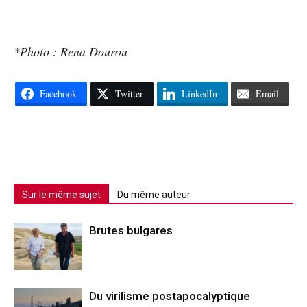
*Photo : Rena Dourou
Facebook
Twitter
LinkedIn
Email
Sur le même sujet
Du même auteur
Brutes bulgares
Du virilisme postapocalyptique