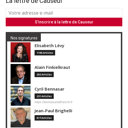
La lettre de Causeur
Nos signatures
Elisabeth Lévy
1190 Articles
Alain Finkielkraut
202 Articles
Cyril Bennasar
231 Articles
https://bennasarlaffranchi.fr
Jean-Paul Brighelli
817 Articles