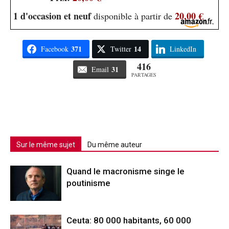
1 d'occasion et neuf
20,00 €
disponible à partir de
371
14
Facebook
Twitter
LinkedIn
416
31
Email
PARTAGES
Sur le même sujet
Du même auteur
Quand le macronisme singe le
poutinisme
Ceuta: 80 000 habitants, 60 000