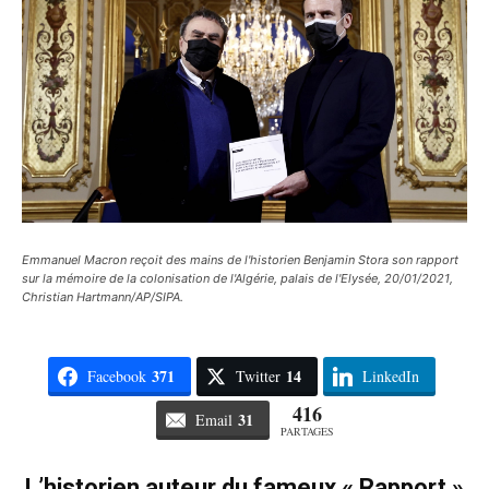
Emmanuel Macron reçoit des mains de l'historien Benjamin Stora son rapport
sur la mémoire de la colonisation de l'Algérie, palais de l'Elysée, 20/01/2021,
Christian Hartmann/AP/SIPA.
371
14
Facebook
Twitter
LinkedIn
416
31
Email
PARTAGES
L’historien auteur du fameux « Rapport »