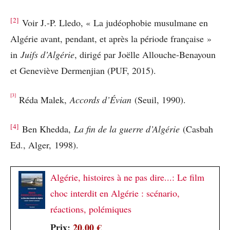
[2]
Voir J.-P. Lledo, « La judéophobie musulmane en
Algérie avant, pendant, et après la période française »
in
Juifs d’Algérie
, dirigé par Joëlle Allouche-Benayoun
et Geneviève Dermenjian (PUF, 2015).
[3]
Réda Malek,
Accords d’Évian
(Seuil, 1990).
[4]
Ben Khedda,
La fin de la guerre d’Algérie
(Casbah
Ed., Alger, 1998).
Algérie, histoires à ne pas dire...: Le film
choc interdit en Algérie : scénario,
réactions, polémiques
Prix:
20,00 €