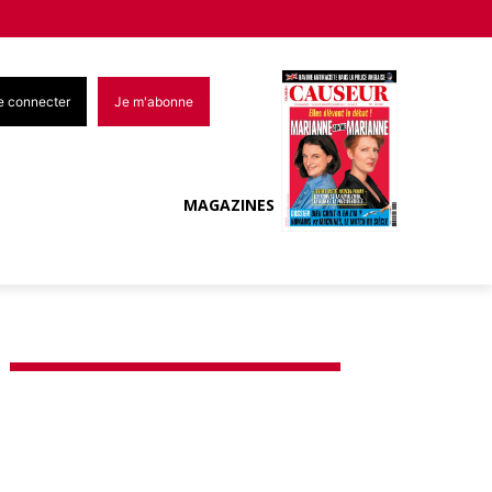
e connecter
Je m'abonne
MAGAZINES