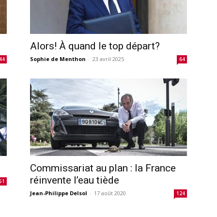
Alors! À quand le top départ?
Sophie de Menthon
-
23 avril 2025
44
64
Commissariat au plan : la France
réinvente l’eau tiède
51
Jean-Philippe Delsol
-
17 août 2020
124