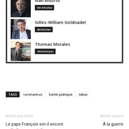
Ivan Rioufol
301 Articles
Gilles-William Goldnadel
40 Articles
Thomas Morales
1018 Articles
TAGS
coronavirus
Santé publique
tabac
Article précédent
Article suivant
Le pape François est-il encore
À la guerre