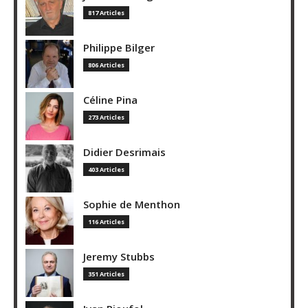
817 Articles
Philippe Bilger
806 Articles
Céline Pina
273 Articles
Didier Desrimais
403 Articles
Sophie de Menthon
116 Articles
Jeremy Stubbs
351 Articles