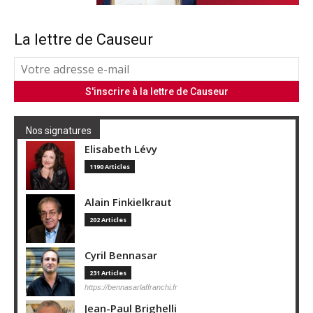
La lettre de Causeur
Nos signatures
Elisabeth Lévy
1190 Articles
Alain Finkielkraut
202 Articles
Cyril Bennasar
231 Articles
https://bennasarlaffranchi.fr
Jean-Paul Brighelli