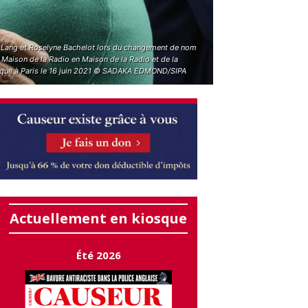
 Lang et Roselyne Bachelot lors du changement de nom
 Maison de la Radio en Maison de la Radio et de la
que à Paris le 16 juin 2021 © SADAKA EDMOND/SIPA
Actuellement en kiosque
Été 2026