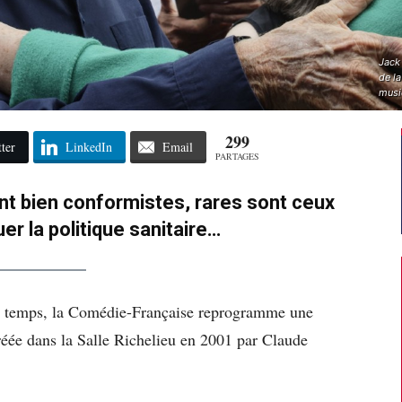
Jack
de la
musi
299
ter
LinkedIn
Email
PARTAGES
t bien conformistes, rares sont ceux
uer la politique sanitaire…
 du temps, la Comédie-Française reprogramme une
éée dans la Salle Richelieu en 2001 par Claude