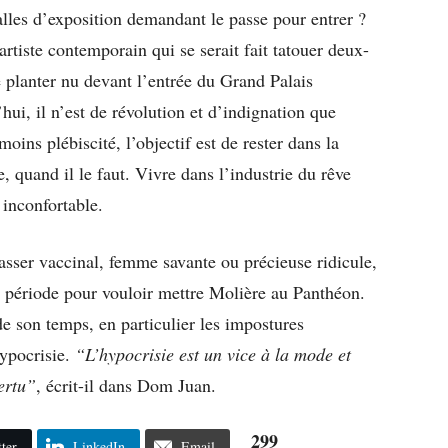
lles d’exposition demandant le passe pour entrer ?
rtiste contemporain qui se serait fait tatouer deux-
 planter nu devant l’entrée du Grand Palais
i, il n’est de révolution et d’indignation que
moins plébiscité, l’objectif est de rester dans la
e, quand il le faut. Vivre dans l’industrie du rêve
 inconfortable.
passer vaccinal, femme savante ou précieuse ridicule,
re période pour vouloir mettre Molière au Panthéon.
e son temps, en particulier les impostures
hypocrisie.
“L’hypocrisie est un vice à la mode et
ertu”
, écrit-il dans Dom Juan.
299
ter
LinkedIn
Email