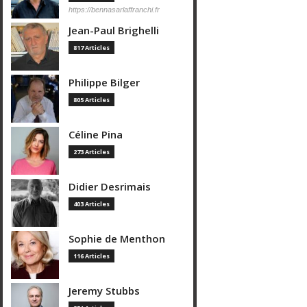
https://bennasarlaffranchi.fr
Jean-Paul Brighelli
817 Articles
Philippe Bilger
805 Articles
Céline Pina
273 Articles
Didier Desrimais
403 Articles
Sophie de Menthon
116 Articles
Jeremy Stubbs