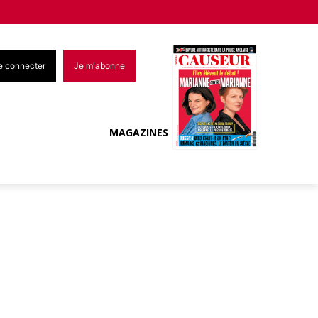
e connecter
Je m'abonne
MAGAZINES