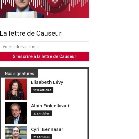
La lettre de Causeur
Nos signatures
Elisabeth Lévy
1190 Articles
Alain Finkielkraut
202 Articles
Cyril Bennasar
231 Articles