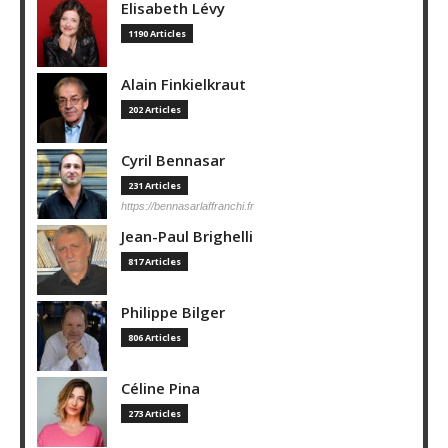
Elisabeth Lévy
1190 Articles
Alain Finkielkraut
202 Articles
Cyril Bennasar
231 Articles
https://bennasarlaffranchi.fr
Jean-Paul Brighelli
817 Articles
Philippe Bilger
806 Articles
Céline Pina
273 Articles