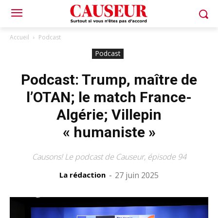
Accueil
Podcast
Podcast
Podcast: Trump, maître de
l’OTAN; le match France-
Algérie; Villepin
« humaniste »
Causons! Le podcast de Causeur, épisode 94
La rédaction
-
27 juin 2025