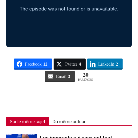
12
4
2
Facebook
Twitter
LinkedIn
20
2
Email
PARTAGES
Sur le même sujet
Du même auteur
Les ignorants qui savaient tout !