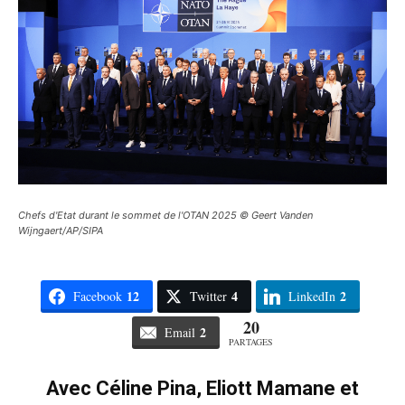
Chefs d'Etat durant le sommet de l'OTAN 2025 © Geert Vanden
Wijngaert/AP/SIPA
12
4
2
Facebook
Twitter
LinkedIn
20
2
Email
PARTAGES
Avec Céline Pina, Eliott Mamane et