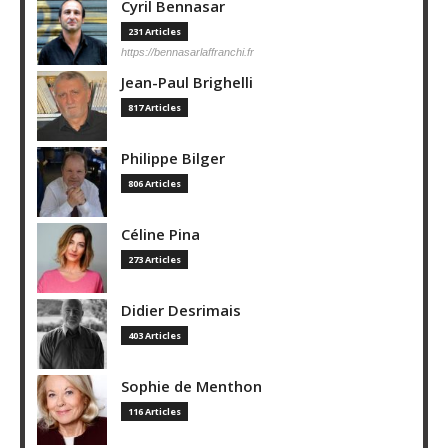
Cyril Bennasar
231 Articles
https://bennasarlaffranchi.fr
Jean-Paul Brighelli
817 Articles
Philippe Bilger
806 Articles
Céline Pina
273 Articles
Didier Desrimais
403 Articles
Sophie de Menthon
116 Articles