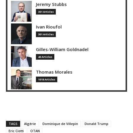
Jeremy Stubbs
351 Articles
Ivan Rioufol
301 Articles
Gilles-William Goldnadel
40 Articles
Thomas Morales
1018 Articles
TAGS
Algérie
Dominique de Villepin
Donald Trump
Eric Ciotti
OTAN