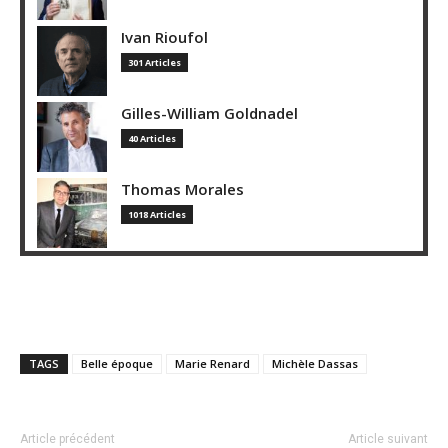
Ivan Rioufol
301 Articles
Gilles-William Goldnadel
40 Articles
Thomas Morales
1018 Articles
TAGS
Belle époque
Marie Renard
Michèle Dassas
Article précédent
Article suivant