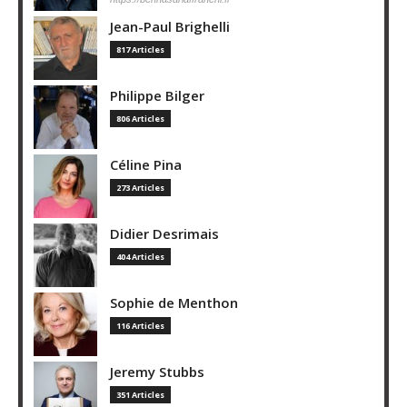
Jean-Paul Brighelli
817 Articles
Philippe Bilger
806 Articles
Céline Pina
273 Articles
Didier Desrimais
404 Articles
Sophie de Menthon
116 Articles
Jeremy Stubbs
351 Articles