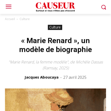
Accueil
Culture
Culture
« Marie Renard », un
modèle de biographie
"Marie Renard, la femme modèle", de Michèle Dassas
(Ramsay, 2025)
Jacques Aboucaya
-
27 avril 2025