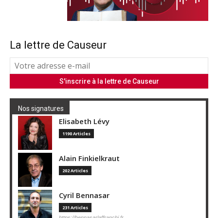
La lettre de Causeur
Nos signatures
Elisabeth Lévy
1190 Articles
Alain Finkielkraut
202 Articles
Cyril Bennasar
231 Articles
https://bennasarlaffranchi.fr