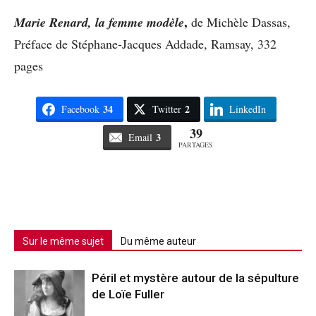
,
Marie Renard, la femme modèle
de Michèle Dassas,
Préface de Stéphane-Jacques Addade, Ramsay, 332
pages
34
2
Facebook
Twitter
LinkedIn
39
3
Email
PARTAGES
Sur le même sujet
Du même auteur
Péril et mystère autour de la sépulture
de Loïe Fuller