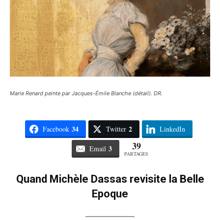
Marie Renard peinte par Jacques-Émile Blanche (détail). DR.
34
2
Facebook
Twitter
LinkedIn
39
3
Email
PARTAGES
Quand Michèle Dassas revisite la Belle
Epoque