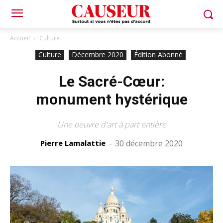
Accueil
Culture
Culture
Décembre 2020
Édition Abonné
Le Sacré-Cœur:
monument hystérique
Une oeuvre d'art à part entière
Pierre Lamalattie
-
30 décembre 2020