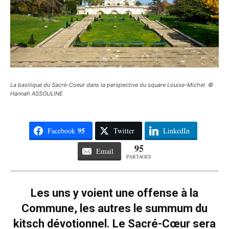
La basilique du Sacré-Coeur dans la perspective du square Louise-Michel. ©
Hannah ASSOULINE
95
Facebook
Twitter
LinkedIn
95
Email
PARTAGES
Les uns y voient une offense à la
Commune, les autres le summum du
kitsch dévotionnel. Le Sacré-Cœur sera