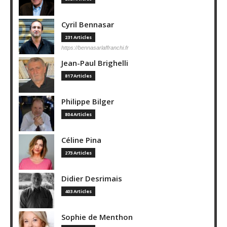
Cyril Bennasar
231 Articles
https://bennasarlaffranchi.fr
Jean-Paul Brighelli
817 Articles
Philippe Bilger
804 Articles
Céline Pina
273 Articles
Didier Desrimais
403 Articles
Sophie de Menthon