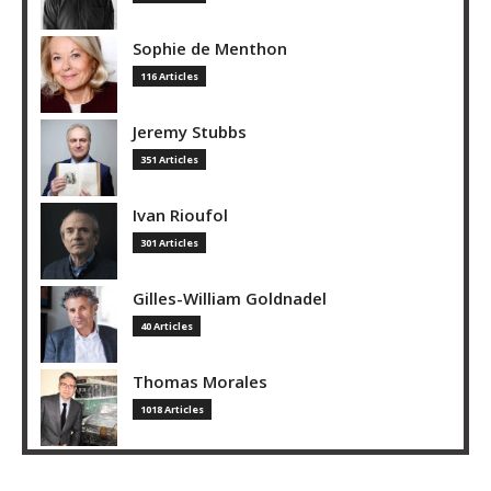
Sophie de Menthon
116 Articles
Jeremy Stubbs
351 Articles
Ivan Rioufol
301 Articles
Gilles-William Goldnadel
40 Articles
Thomas Morales
1018 Articles