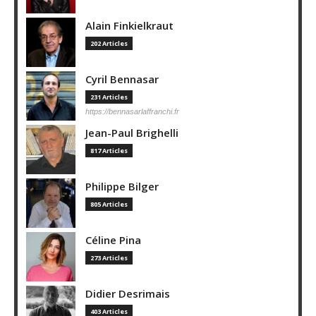
Alain Finkielkraut
202 Articles
Cyril Bennasar
231 Articles
https://bennasarlaffranchi.fr
Jean-Paul Brighelli
817 Articles
Philippe Bilger
805 Articles
Céline Pina
273 Articles
Didier Desrimais
403 Articles