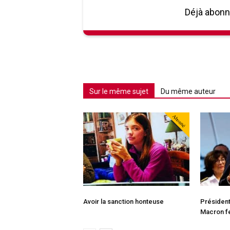
Déjà abon
Sur le même sujet
Du même auteur
Abonné
Avoir la sanction honteuse
Président
Macron fe