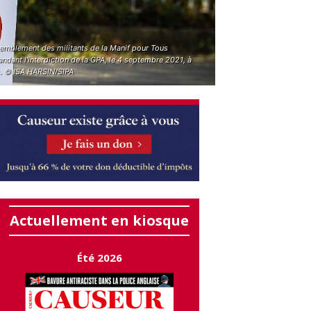
emblement des militants de la Manif pour Tous
dant l'interdiction de la GPA, le 4 septembre 2021, à
s. © ISA HARSIN/SIPA
Actuellement en kiosque
Été 2026