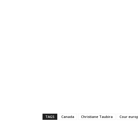
TAGS
Canada
Christiane Taubira
Cour euro