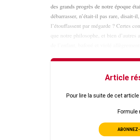
des grands progrès de notre époque était
débarrasser, n’était-il pas rare, disait-il
l’étouffassent par mégarde ? Certes com
que notre philosophe, et bien d’autres a
de l’enfant, bafoué et violé allègrement
Article r
Pour lire la suite de cet artic
Formule 
ABONNEZ-