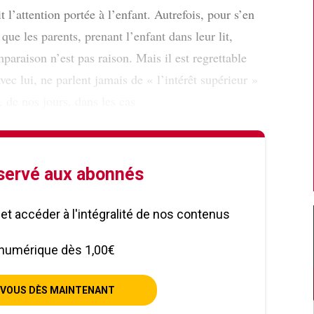
 l’attention portée à l’enfant. Autrefois, pour s’en
, que les parents, prenant l’enfant dans leur lit,
paraison n’est pas raison. Mais il est regrettable
vec lui, ne parlent jamais de « l’intérêt supérieur »
, de nos jours, dans les cas
éservé aux abonnés
le et accéder à l'intégralité de nos contenus
numérique dès 1,00€
VOUS DÈS MAINTENANT