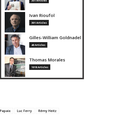
351 Articles
Ivan Rioufol
301 Articles
Gilles-William Goldnadel
40 Articles
Thomas Morales
1018 Articles
 Papaix
Luc Ferry
Rémy Heitz