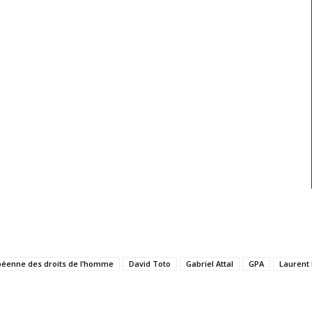
péenne des droits de l’homme
David Toto
Gabriel Attal
GPA
Laurent