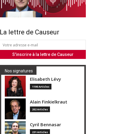
La lettre de Causeur
Nos signatures
Elisabeth Lévy
1190 Articles
Alain Finkielkraut
202 Articles
Cyril Bennasar
231 Articles