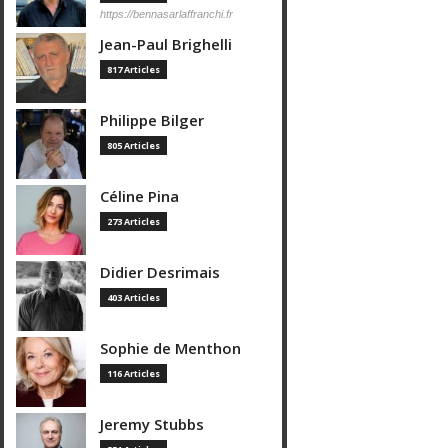
https://bennasarlaffranchi.fr
Jean-Paul Brighelli
817 Articles
Philippe Bilger
805 Articles
Céline Pina
273 Articles
Didier Desrimais
403 Articles
Sophie de Menthon
116 Articles
Jeremy Stubbs