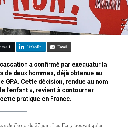
Rass
deman
Pari
1
itter
LinkedIn
Email
e cassation a confirmé par exequatur la
çais de deux hommes, déjà obtenue au
e GPA. Cette décision, rendue au nom
de l’enfant », revient à contourner
e cette pratique en France.
ure de Ferry,
du 27 juin,
Luc Ferry trouvait qu’un