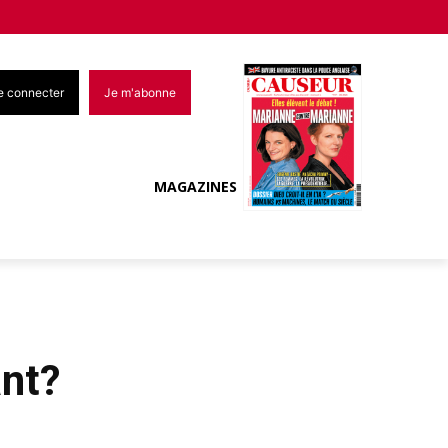
e connecter
Je m'abonne
MAGAZINES
ant?