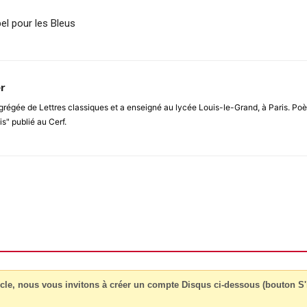
pel pour les Bleus
r
régée de Lettres classiques et a enseigné au lycée Louis-le-Grand, à Paris. Poète
is" publié au Cerf.
cle, nous vous invitons à créer un compte Disqus ci-dessous (bouton S'i