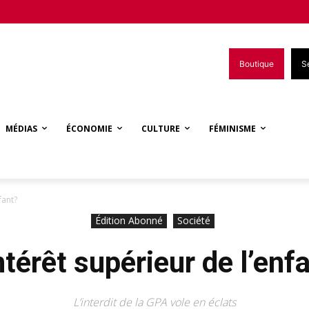
Boutique
S
MÉDIAS
ÉCONOMIE
CULTURE
FÉMINISME
fant?
Édition Abonné
Société
ntérêt supérieur de l’enf
L’interdit de la GPA vole en éclats