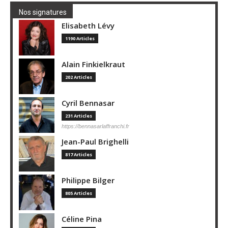
Nos signatures
Elisabeth Lévy
1190 Articles
Alain Finkielkraut
202 Articles
Cyril Bennasar
231 Articles
https://bennasarlaffranchi.fr
Jean-Paul Brighelli
817 Articles
Philippe Bilger
805 Articles
Céline Pina