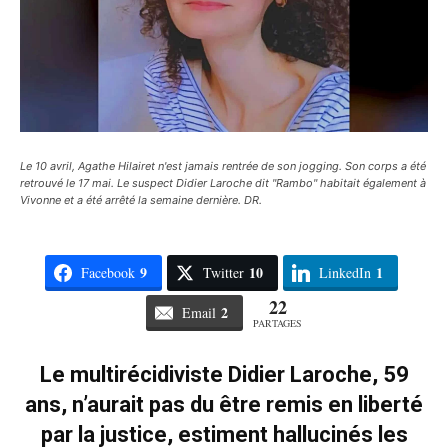
Le 10 avril, Agathe Hilairet n'est jamais rentrée de son jogging. Son corps a été
retrouvé le 17 mai. Le suspect Didier Laroche dit "Rambo" habitait également à
Vivonne et a été arrêté la semaine dernière. DR.
9
10
1
Facebook
Twitter
LinkedIn
22
2
Email
PARTAGES
Le multirécidiviste Didier Laroche, 59
ans, n’aurait pas du être remis en liberté
par la justice, estiment hallucinés les