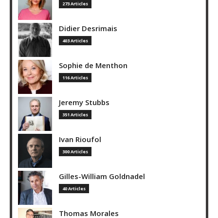
273 Articles
Didier Desrimais
403 Articles
Sophie de Menthon
116 Articles
Jeremy Stubbs
351 Articles
Ivan Rioufol
300 Articles
Gilles-William Goldnadel
40 Articles
Thomas Morales