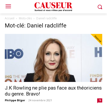
Accueil
Mots-clés
Daniel radcliffe
Mot-clé: Daniel radcliffe
Abonné
J.K Rowling ne plie pas face aux théoriciens
du genre. Bravo!
Philippe Bilger
-
24 novembre 2021
78