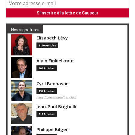
Nos signatures
Elisabeth Lévy
1190 Articles
Alain Finkielkraut
202 Articles
Cyril Bennasar
231 Articles
https://bennasarlaffranchi.fr
Jean-Paul Brighelli
817 Articles
Philippe Bilger