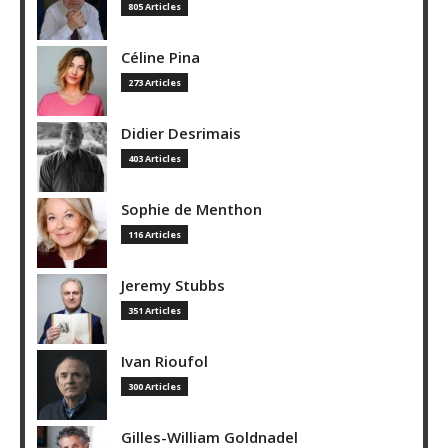
805 Articles
Céline Pina
273 Articles
Didier Desrimais
403 Articles
Sophie de Menthon
116 Articles
Jeremy Stubbs
351 Articles
Ivan Rioufol
300 Articles
Gilles-William Goldnadel