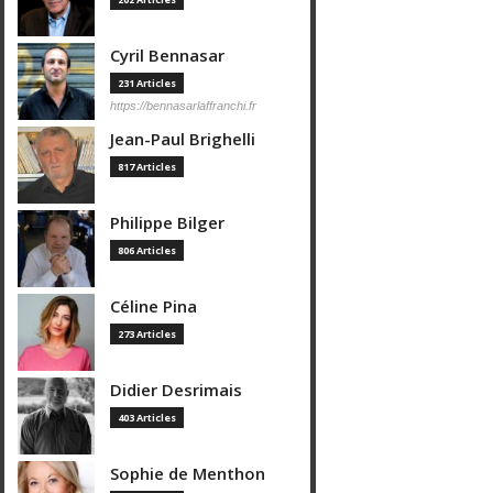
Cyril Bennasar
231 Articles
https://bennasarlaffranchi.fr
Jean-Paul Brighelli
817 Articles
Philippe Bilger
806 Articles
Céline Pina
273 Articles
Didier Desrimais
403 Articles
Sophie de Menthon