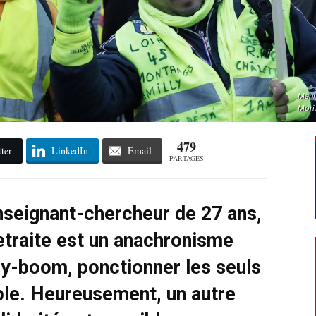
Mani
Mori
479
ter
LinkedIn
Email
PARTAGES
nseignant-chercheur de 27 ans,
etraite est un anachronisme
apy-boom, ponctionner les seuls
able. Heureusement, un autre