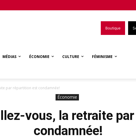
Boutique
S
MÉDIAS
ÉCONOMIE
CULTURE
FÉMINISME
raite par répartition est condamnée!
Économie
llez-vous, la retraite par
condamnée!