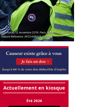
festation du 12 novembre 2019, Paris, AP/SIPA. François
. Feature Reference: AP22408028_000049
Actuellement en kiosque
Été 2026