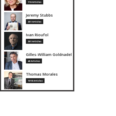
116 Articles
Jeremy Stubbs
351 Articles
Ivan Rioufol
301 Articles
Gilles-William Goldnadel
40 Articles
Thomas Morales
1018 Articles