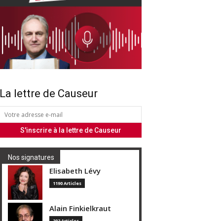
La lettre de Causeur
Nos signatures
Elisabeth Lévy
1190 Articles
Alain Finkielkraut
202 Articles