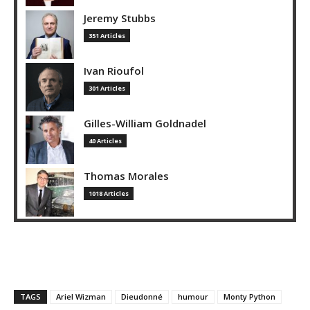
Jeremy Stubbs
351 Articles
Ivan Rioufol
301 Articles
Gilles-William Goldnadel
40 Articles
Thomas Morales
1018 Articles
TAGS
Ariel Wizman
Dieudonné
humour
Monty Python