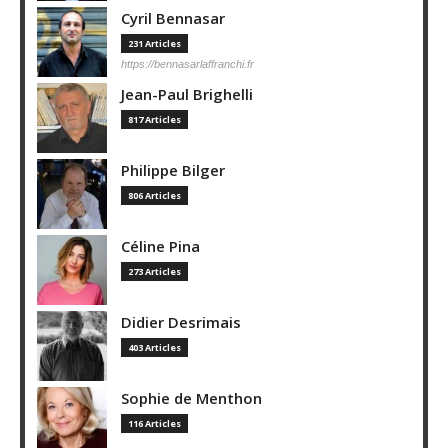
Cyril Bennasar
231 Articles
https://bennasarlaffranchi.fr
Jean-Paul Brighelli
817 Articles
Philippe Bilger
806 Articles
Céline Pina
273 Articles
Didier Desrimais
403 Articles
Sophie de Menthon
116 Articles