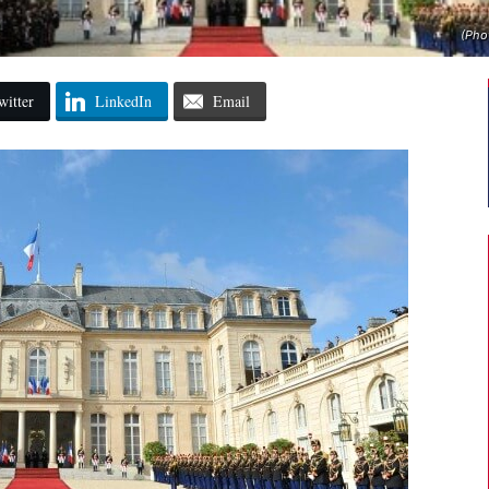
(Pho
witter
LinkedIn
Email