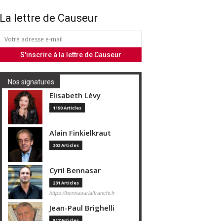
La lettre de Causeur
Nos signatures
Elisabeth Lévy
1190 Articles
Alain Finkielkraut
202 Articles
Cyril Bennasar
231 Articles
https://bennasarlaffranchi.fr
Jean-Paul Brighelli
817 Articles