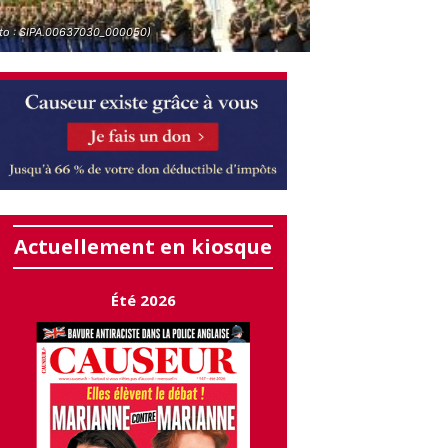
to : SIPA.00637030_000050)
Actuellement en kiosque
Été 2026