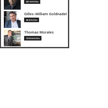
301 Articles
Gilles-William Goldnadel
40 Articles
Thomas Morales
1018 Articles