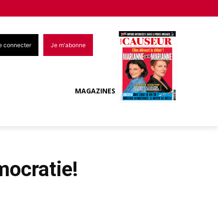
e connecter
Je m'abonne
MAGAZINES
mocratie!