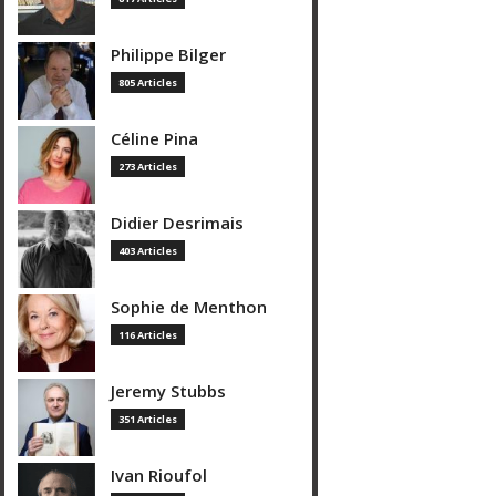
Philippe Bilger
805 Articles
Céline Pina
273 Articles
Didier Desrimais
403 Articles
Sophie de Menthon
116 Articles
Jeremy Stubbs
351 Articles
Ivan Rioufol