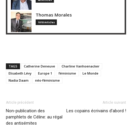
Thomas Morales
1018 Articles
TAGS
Catherine Deneuve
Charline Vanhoenacker
Elisabeth Lévy
Europe 1
féminisme
Le Monde
Nadia Daam
néo-féminisme
Article précédent
Article suivant
Non-publication des
Les copains écrivains d’abord !
pamphlets de Céline: au régal
des antisémites