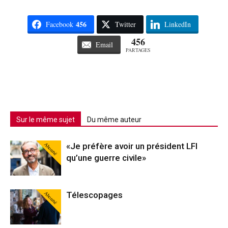
456
Facebook
Twitter
LinkedIn
456
Email
PARTAGES
Sur le même sujet
Du même auteur
Abonné
«Je préfère avoir un président LFI
qu’une guerre civile»
Abonné
Télescopages