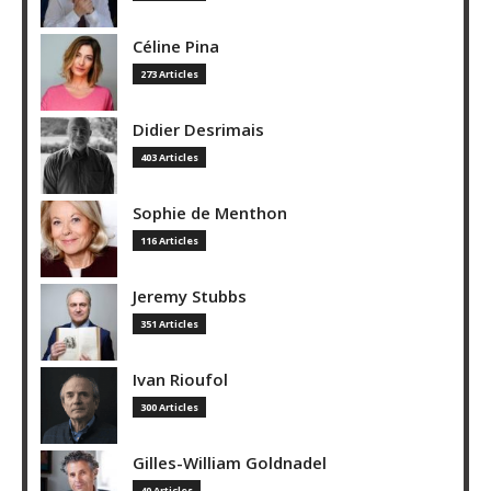
Céline Pina
273 Articles
Didier Desrimais
403 Articles
Sophie de Menthon
116 Articles
Jeremy Stubbs
351 Articles
Ivan Rioufol
300 Articles
Gilles-William Goldnadel
40 Articles