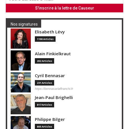
Nos signatures
Elisabeth Lévy
1190 Articles
Alain Finkielkraut
202 Articles
Cyril Bennasar
231 Articles
https://bennasarlaffranchi.fr
Jean-Paul Brighelli
817 Articles
Philippe Bilger
805 Articles