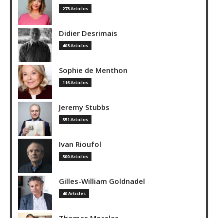
273 Articles
Didier Desrimais
403 Articles
Sophie de Menthon
116 Articles
Jeremy Stubbs
351 Articles
Ivan Rioufol
300 Articles
Gilles-William Goldnadel
40 Articles
Thomas Morales