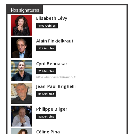
Nos signatures
Elisabeth Lévy
1190 Articles
Alain Finkielkraut
202 Articles
Cyril Bennasar
231 Articles
https://bennasarlaffranchi.fr
Jean-Paul Brighelli
817 Articles
Philippe Bilger
805 Articles
Céline Pina