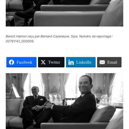
Benoît Hamon reçu par Bernard Cazeneuve. Sipa. Numéro de reportage :
00791141_000009.
Facebook
Twitter
LinkedIn
Email