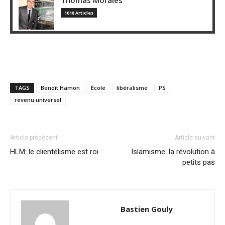
1018 Articles
TAGS
Benoît Hamon
École
libéralisme
PS
revenu universel
Article précédent
Article suivant
HLM: le clientélisme est roi
Islamisme: la révolution à
petits pas
Bastien Gouly