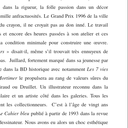
i dans la rigueur, la folle passion dans un décor
ille anfractuosités. Le Grand Prix 1996 de la ville
du crayon, il ne croyait pas au don inné. Le travail
 et encore des heures passées à son atelier et ces
 la condition minimale pour construire une œuvre.
ours
» disait-il, même s’il trouvait très ennuyeux de
pas. Juillard, fortement marqué dans sa jeunesse par
ître dans la BD historique avec notamment
Les 7 vies
Mortimer
le propulsera au rang de valeurs sûres du
iraud ou Druillet. Un illustrateur reconnu dans la
aire et un artiste côté dans les galeries. Tous les
t les collectionneurs. C’est à l’âge de vingt ans
e Cahier bleu
publié à partir de 1993 dans la revue
le dessinateur. Nous avons eu alors un choc esthétique