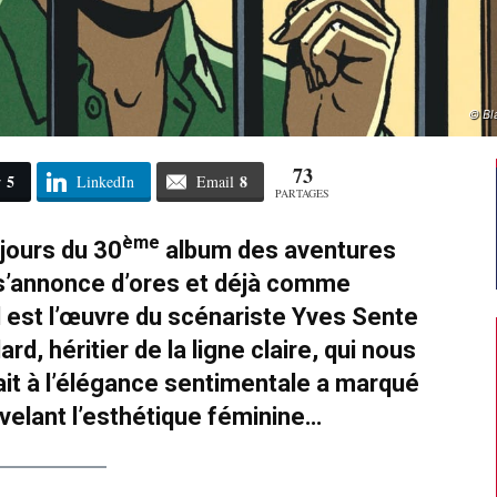
© Bl
73
5
8
r
LinkedIn
Email
PARTAGES
ème
jours du 30
album des aventures
s’annonce d’ores et déjà comme
l est l’œuvre du scénariste Yves Sente
rd, héritier de la ligne claire, qui nous
trait à l’élégance sentimentale a marqué
velant l’esthétique féminine…