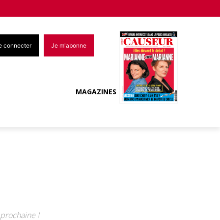
e connecter
Je m'abonne
MAGAZINES
prochaine !