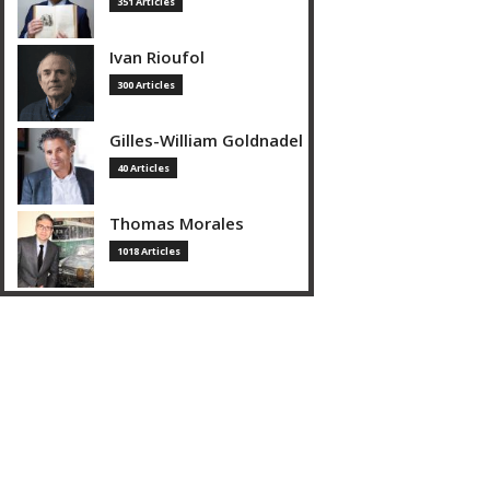
351 Articles
Ivan Rioufol
300 Articles
Gilles-William Goldnadel
40 Articles
Thomas Morales
1018 Articles