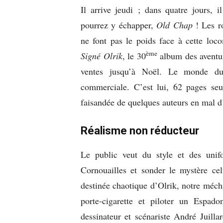
Il arrive jeudi ; dans quatre jours, i
pourrez y échapper,
Old Chap
! Les ro
ne font pas le poids face à cette loc
ème
Signé Olrik
, le 30
album des aventur
ventes jusqu’à Noël. Le monde du 
commerciale. C’est lui, 62 pages seul
faisandée de quelques auteurs en mal 
Réalisme non réducteur
Le public veut du style et des uni
Cornouailles et sonder le mystère ce
destinée chaotique d’Olrik, notre méch
porte-cigarette et piloter un Espado
dessinateur et scénariste André Juill