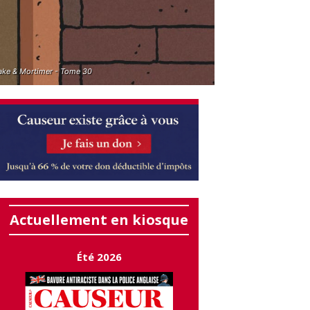
ake & Mortimer - Tome 30
Actuellement en kiosque
Été 2026