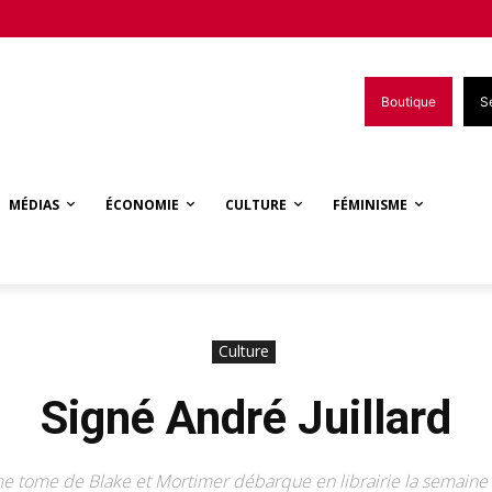
Boutique
S
MÉDIAS
ÉCONOMIE
CULTURE
FÉMINISME
Culture
Signé André Juillard
me tome de Blake et Mortimer débarque en librairie la semaine 