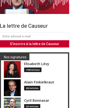
La lettre de Causeur
Nos signatures
Elisabeth Lévy
1190 Articles
Alain Finkielkraut
202 Articles
Cyril Bennasar
231 Articles