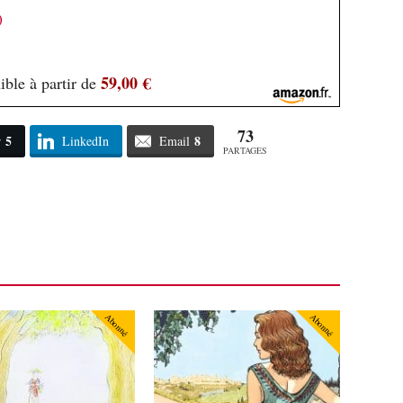
)
59,00 €
ible à partir de
73
5
8
r
LinkedIn
Email
PARTAGES
Abonné
Abonné