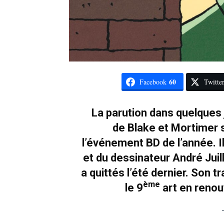
60
Facebook
Twitte
La parution dans quelques 
de Blake et Mortimer 
l’événement BD de l’année. I
et du dessinateur André Juilla
a quittés l’été dernier. Son 
ème
le 9
art en renou