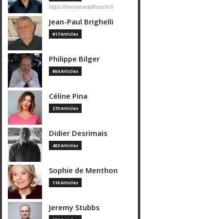
https://bennasarlaffranchi.fr
Jean-Paul Brighelli
817 Articles
Philippe Bilger
804 Articles
Céline Pina
273 Articles
Didier Desrimais
403 Articles
Sophie de Menthon
116 Articles
Jeremy Stubbs