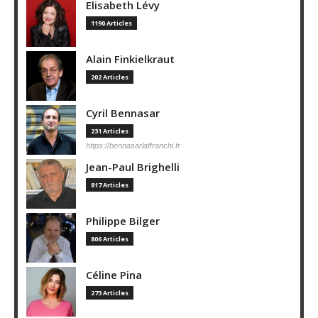
Elisabeth Lévy
1190 Articles
Alain Finkielkraut
202 Articles
Cyril Bennasar
231 Articles
https://bennasarlaffranchi.fr
Jean-Paul Brighelli
817 Articles
Philippe Bilger
806 Articles
Céline Pina
273 Articles