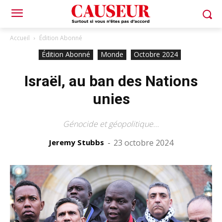
Accueil
Édition Abonné
Édition Abonné
Monde
Octobre 2024
Israël, au ban des Nations
unies
Génocide et géopolitique...
Jeremy Stubbs
-
23 octobre 2024