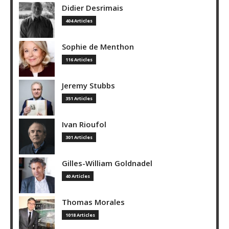
Didier Desrimais
404 Articles
Sophie de Menthon
116 Articles
Jeremy Stubbs
351 Articles
Ivan Rioufol
301 Articles
Gilles-William Goldnadel
40 Articles
Thomas Morales
1018 Articles