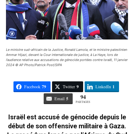
Le ministre sud-africain de la Justice, Ronald Lamola, et le ministre palestinien
Ammar Hijazi, devant la Cour internationale de justice, à La Haye, lors de
l’audience relative aux accusations de génocide portées contre Israël, 11 janvier
2024 © AP Photo/Patrick Post/SIPA
79
9
1
Facebook
Twitter
LinkedIn
94
5
Email
PARTAGES
Israël est accusé de génocide depuis le
début de son offensive militaire à Gaza.