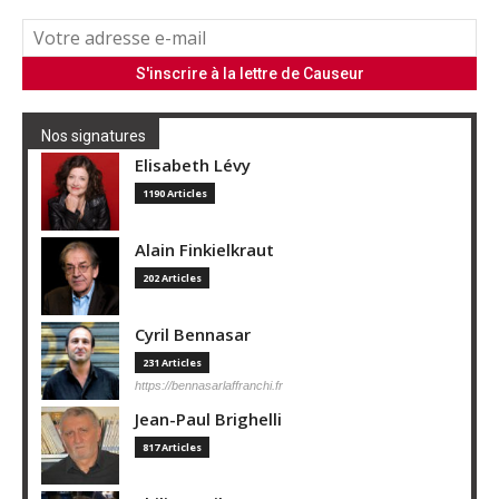
Nos signatures
Elisabeth Lévy
1190 Articles
Alain Finkielkraut
202 Articles
Cyril Bennasar
231 Articles
https://bennasarlaffranchi.fr
Jean-Paul Brighelli
817 Articles