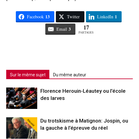
13
1
Facebook
Twitter
LinkedIn
17
3
Email
PARTAGES
Sur le même sujet
Du même auteur
Florence Herouin-Léautey ou l’école
des larves
Abonné
Du trotskisme à Matignon: Jospin, ou
la gauche à l’épreuve du réel