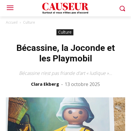
Accueil
Culture
Culture
Bécassine, la Joconde et
les Playmobil
Bécassine n’est pas friande d’art « ludique »…
Clara Ekberg
-
13 octobre 2025