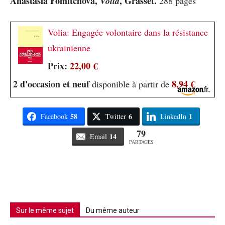
Anastasia Fomitchova,
, Grasset.
Volia
288 pages
Volia: Engagée volontaire dans la résistance
ukrainienne
Prix:
22,00 €
2 d'occasion et neuf
8,94 €
disponible à partir de
58
6
1
Facebook
Twitter
LinkedIn
79
14
Email
PARTAGES
Sur le même sujet
Du même auteur