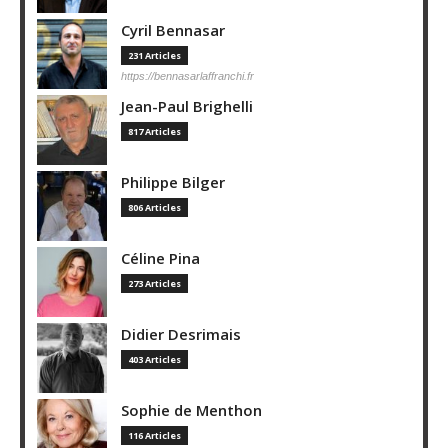
Cyril Bennasar
231 Articles
https://bennasarlaffranchi.fr
Jean-Paul Brighelli
817 Articles
Philippe Bilger
806 Articles
Céline Pina
273 Articles
Didier Desrimais
403 Articles
Sophie de Menthon
116 Articles