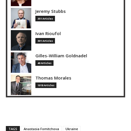
Jeremy Stubbs
351 Articles
Ivan Rioufol
301 Articles
Gilles-William Goldnadel
40 Articles
Thomas Morales
1018 Articles
TAGS
Anastasia Fomitchova
Ukraine