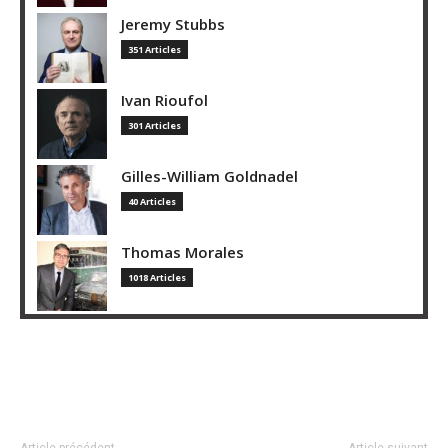
Jeremy Stubbs
351 Articles
Ivan Rioufol
301 Articles
Gilles-William Goldnadel
40 Articles
Thomas Morales
1018 Articles