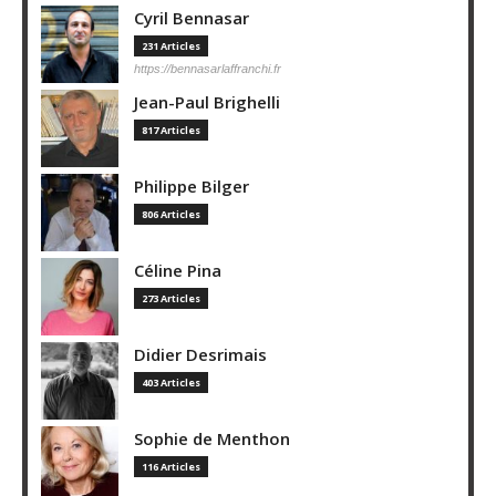
Cyril Bennasar
231 Articles
https://bennasarlaffranchi.fr
Jean-Paul Brighelli
817 Articles
Philippe Bilger
806 Articles
Céline Pina
273 Articles
Didier Desrimais
403 Articles
Sophie de Menthon
116 Articles