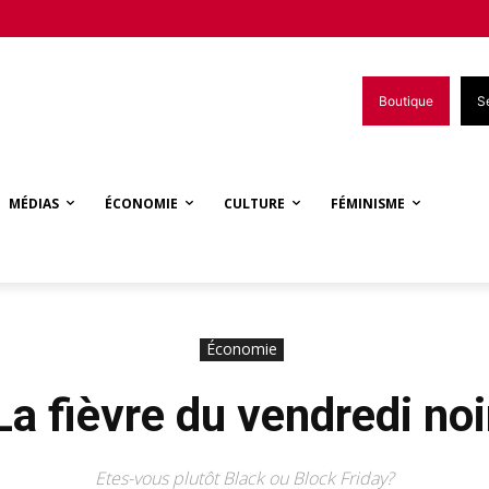
Boutique
S
MÉDIAS
ÉCONOMIE
CULTURE
FÉMINISME
Économie
La fièvre du vendredi noi
Etes-vous plutôt Black ou Block Friday?