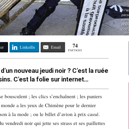
A l'a
perso
Renn
Math
009
74
ter
LinkedIn
Email
PARTAGES
 d’un nouveau jeudi noir ? C’est la ruée
ns. C’est la folie sur internet…
 bousculent ; les clics s’enchaînent ; les paniers
le monde a les yeux de Chimène pour le dernier
on à la mode ; ou le billet d’avion à prix cassé.
 vendredi noir qui jette ses strass et ses paillettes