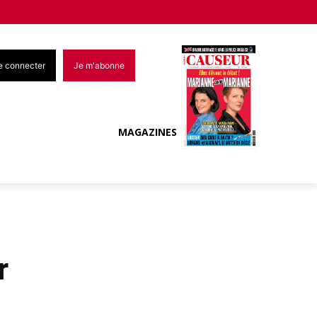
e connecter
Je m'abonne
MAGAZINES
r