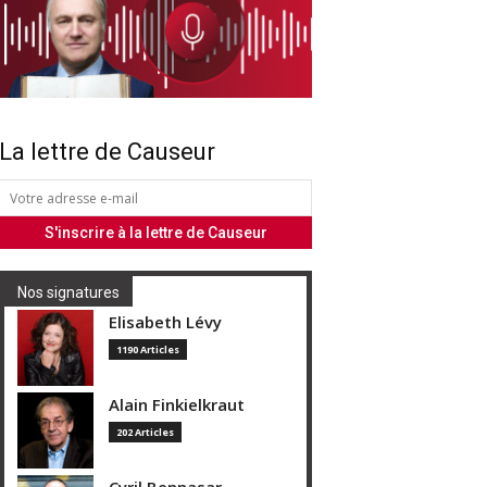
La lettre de Causeur
Nos signatures
Elisabeth Lévy
1190 Articles
Alain Finkielkraut
202 Articles