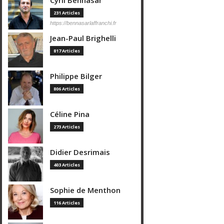
Cyril Bennasar
231 Articles
https://bennasarlaffranchi.fr
Jean-Paul Brighelli
817 Articles
Philippe Bilger
806 Articles
Céline Pina
273 Articles
Didier Desrimais
403 Articles
Sophie de Menthon
116 Articles