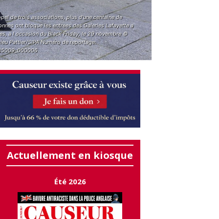
ppel de trois associations, plus d'une centaine de
nnes ont bloque les entrees des Galeries Lafayette a
es, a l occasion du Black Friday, le 29 novembre ©
ieu Pattier/SIPA Numéro de reportage:
35009_000006
Actuellement en kiosque
Été 2026