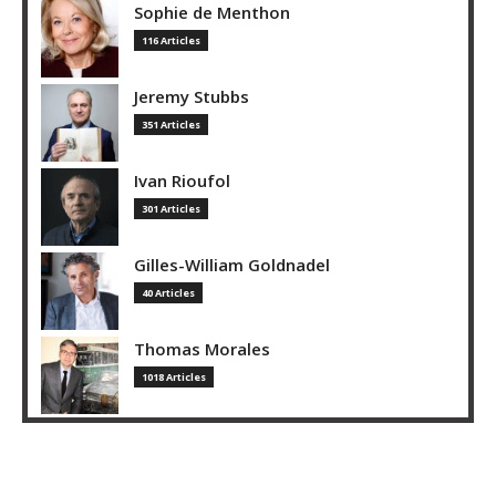
Sophie de Menthon
116 Articles
Jeremy Stubbs
351 Articles
Ivan Rioufol
301 Articles
Gilles-William Goldnadel
40 Articles
Thomas Morales
1018 Articles