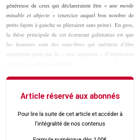
généreuse de ceux qui déclareraient être «
une merde
minable et abjecte
» (exercice auquel bon nombre de
petits fayots à gauche se plieraient sans peine). En gros,
la thèse principale de cet écœurant galimatias est que
les hommes sont des sous-êtres qui méritent d’être
exterminés pour que le « sexe supérieur » (l’expression
est de moi, dans sa radicalité
Article réservé aux abonnés
Pour lire la suite de cet article et accéder à
l'intégralité de nos contenus
Formule numérique dès 1,00€