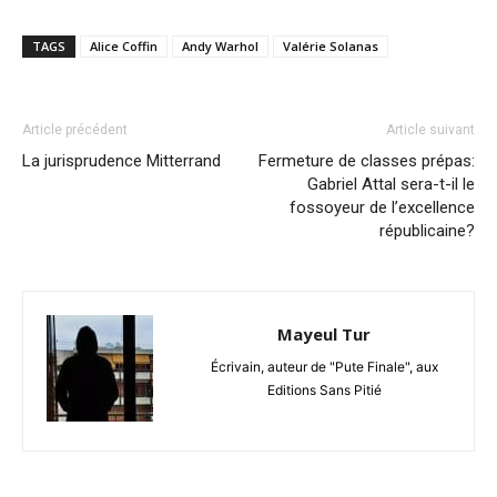
TAGS
Alice Coffin
Andy Warhol
Valérie Solanas
Article précédent
Article suivant
La jurisprudence Mitterrand
Fermeture de classes prépas:
Gabriel Attal sera-t-il le
fossoyeur de l’excellence
républicaine?
Mayeul Tur
Écrivain, auteur de "Pute Finale", aux
Editions Sans Pitié