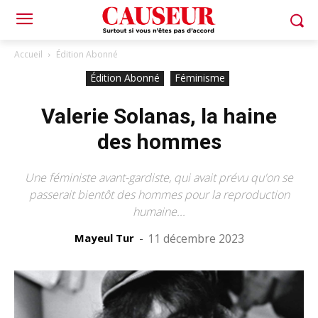
Accueil
Édition Abonné
Édition Abonné
Féminisme
Valerie Solanas, la haine
des hommes
Une féministe avant-gardiste, qui avait prévu qu'on se
passerait bientôt des hommes pour la reproduction
humaine...
Mayeul Tur
-
11 décembre 2023