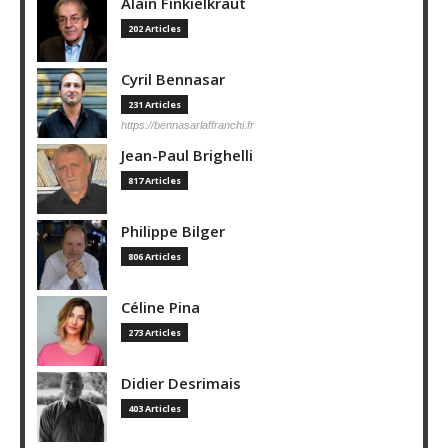
Alain Finkielkraut
202 Articles
Cyril Bennasar
231 Articles
https://bennasarlaffranchi.fr
Jean-Paul Brighelli
817 Articles
Philippe Bilger
806 Articles
Céline Pina
273 Articles
Didier Desrimais
403 Articles