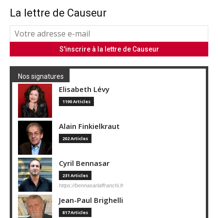
La lettre de Causeur
Nos signatures
Elisabeth Lévy
1190 Articles
Alain Finkielkraut
202 Articles
Cyril Bennasar
231 Articles
https://bennasarlaffranchi.fr
Jean-Paul Brighelli
817 Articles