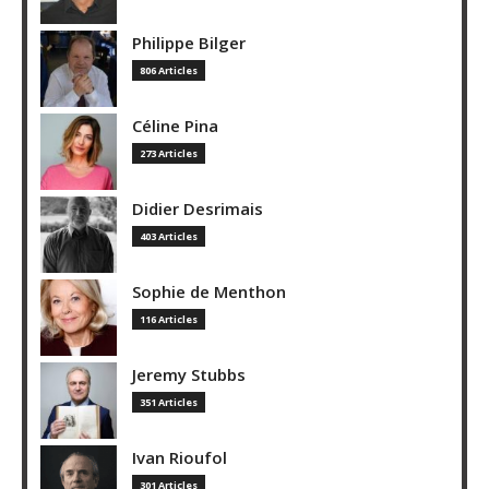
Philippe Bilger
806 Articles
Céline Pina
273 Articles
Didier Desrimais
403 Articles
Sophie de Menthon
116 Articles
Jeremy Stubbs
351 Articles
Ivan Rioufol
301 Articles