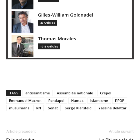
Gilles-William Goldnadel
40 Articles
Thomas Morales
1018 Articles
TAGS
antisémitisme
Assemblée nationale
Crépol
Emmanuel Macron
Fondapol
Hamas
Islamisme
l’IFOP
musulmans
RN
Sénat
Serge Klarsfeld
Yassine Belattar
Article précédent
Article suivant