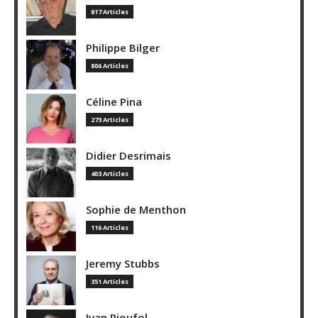
817 Articles
Philippe Bilger
806 Articles
Céline Pina
273 Articles
Didier Desrimais
403 Articles
Sophie de Menthon
116 Articles
Jeremy Stubbs
351 Articles
Ivan Rioufol