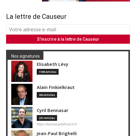
La lettre de Causeur
Nos signatures
Elisabeth Lévy
1190 Articles
Alain Finkielkraut
202 Articles
Cyril Bennasar
231 Articles
https://bennasarlaffranchi.fr
Jean-Paul Brighelli