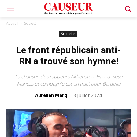
Accueil
Société
Société
Le front républicain anti-
RN a trouvé son hymne!
La chanson des rappeurs Akhenaton, Fianso, Soso
Maness et compagnie est un tract pour Bardella
Aurélien Marq
-
3 juillet 2024