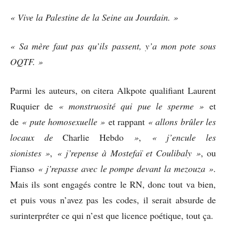
« Vive la Palestine de la Seine au Jourdain. »
« Sa mère faut pas qu’ils passent, y’a mon pote sous
OQTF. »
Parmi les auteurs, on citera Alkpote qualifiant Laurent
Ruquier de
« monstruosité qui pue le sperme »
et
de
« pute homosexuelle »
et rappant
« allons brûler les
locaux de
Charlie Hebdo
»
,
« j’encule les
sionistes »
,
« j’repense à Mostefaï et Coulibaly »
, ou
Fianso
« j’repasse avec le pompe devant la mezouza »
.
Mais ils sont engagés contre le RN, donc tout va bien,
et puis vous n’avez pas les codes, il serait absurde de
surinterpréter ce qui n’est que licence poétique, tout ça.