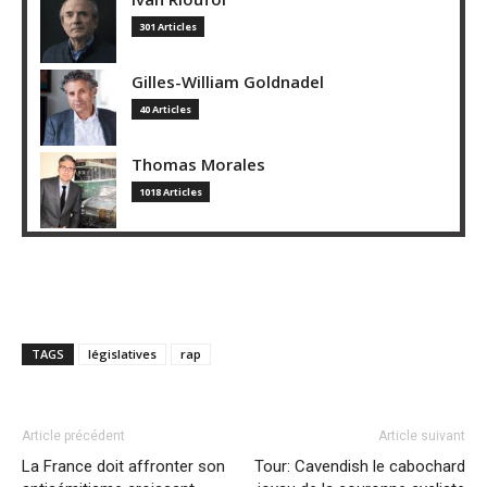
301 Articles
Gilles-William Goldnadel
40 Articles
Thomas Morales
1018 Articles
TAGS
législatives
rap
Article précédent
Article suivant
La France doit affronter son
Tour: Cavendish le cabochard