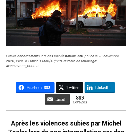
Graves débordements lors des manifestations anti-police le 28 novembre
2020, Paris © Francois Mori/AP/SIPA Numéro de reportage:
AP22517666_000025
883
Facebook
Twitter
LinkedIn
883
Email
PARTAGES
Après les violences subies par Michel