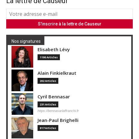
La lettre de Causeur
Nos signatures
Elisabeth Lévy
1190 Articles
Alain Finkielkraut
202 Articles
Cyril Bennasar
231 Articles
https://bennasarlaffranchi.fr
Jean-Paul Brighelli
817 Articles