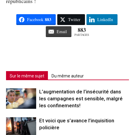
républicains !
883
Facebook
Twitter
LinkedIn
883
Email
PARTAGES
Sur le même sujet
Du même auteur
L’augmentation de l’insécurité dans
les campagnes est sensible, malgré
les confinements!
Et voici que s’avance l’inquisition
policière