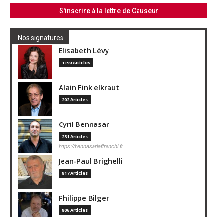
Nos signatures
Elisabeth Lévy
1190 Articles
Alain Finkielkraut
202 Articles
Cyril Bennasar
231 Articles
https://bennasarlaffranchi.fr
Jean-Paul Brighelli
817 Articles
Philippe Bilger
806 Articles