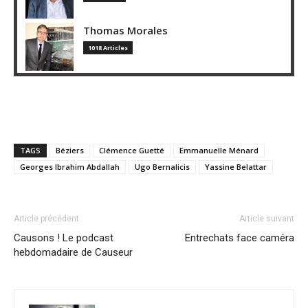
Thomas Morales
1018 Articles
TAGS
Béziers
Clémence Guetté
Emmanuelle Ménard
Georges Ibrahim Abdallah
Ugo Bernalicis
Yassine Belattar
Article précédent
Article suivant
Causons ! Le podcast
Entrechats face caméra
hebdomadaire de Causeur