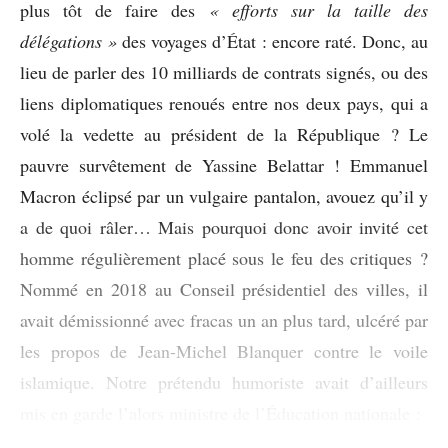
plus tôt de faire des
« efforts sur la taille des
délégations »
des voyages d’État : encore raté. Donc, au
lieu de parler des 10 milliards de contrats signés, ou des
liens diplomatiques renoués entre nos deux pays, qui a
volé la vedette au président de la République ? Le
pauvre survêtement de Yassine Belattar ! Emmanuel
Macron éclipsé par un vulgaire pantalon, avouez qu’il y
a de quoi râler… Mais pourquoi donc avoir invité cet
homme régulièrement placé sous le feu des critiques ?
Nommé en 2018 au Conseil présidentiel des villes, il
avait démissionné avec fracas un an plus tard, ulcéré par
les propos de Jean-Michel Blanquer contre le voile
islamique. Notre prétendu humoriste avait d’ailleurs
mis en garde l’alors ministre de l’Éducation nationale :