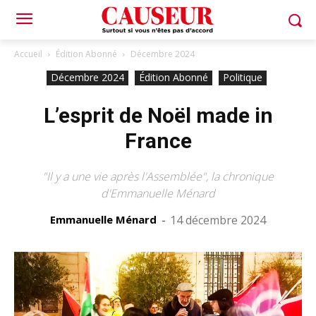
Accueil
Édition Abonné
Décembre 2024
Décembre 2024
Édition Abonné
Politique
L’esprit de Noël made in
France
"Il y a une vie après l'Assemblée", la chronique
d'Emmanuelle Ménard
Emmanuelle Ménard
-
14 décembre 2024