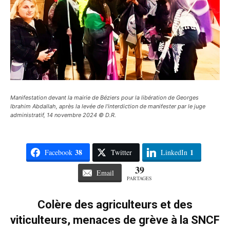
Manifestation devant la mairie de Béziers pour la libération de Georges
Ibrahim Abdallah, après la levée de l'interdiction de manifester par le juge
administratif, 14 novembre 2024 © D.R.
38
1
Facebook
Twitter
LinkedIn
39
Email
PARTAGES
Colère des agriculteurs et des
viticulteurs, menaces de grève à la SNCF