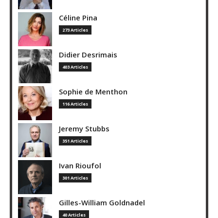
Céline Pina
273 Articles
Didier Desrimais
403 Articles
Sophie de Menthon
116 Articles
Jeremy Stubbs
351 Articles
Ivan Rioufol
301 Articles
Gilles-William Goldnadel
40 Articles