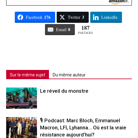
176
3
Facebook
Twitter
LinkedIn
187
8
Email
PARTAGES
Sur le même sujet
Du même auteur
Le réveil du monstre
🎙️ Podcast: Marc Bloch, Emmanuel
Macron, LFI, Lyhanna… Où est la vraie
résistance aujourd’hui?