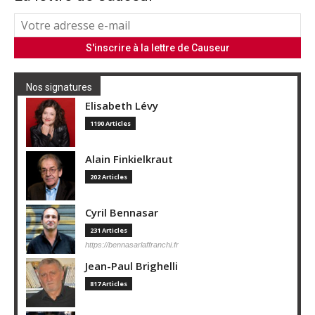
Nos signatures
Elisabeth Lévy
1190 Articles
Alain Finkielkraut
202 Articles
Cyril Bennasar
231 Articles
https://bennasarlaffranchi.fr
Jean-Paul Brighelli
817 Articles