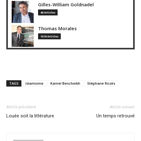
Gilles-William Goldnadel
40 Articles
Thomas Morales
1018 Articles
TAGS
Islamisme
Kamel Bencheikh
Stéphane Rozès
Article précédent
Article suivant
Louée soit la littérature
Un temps retrouvé