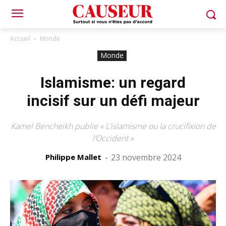
Accueil
Monde
Monde
Islamisme: un regard
incisif sur un défi majeur
Kamel Bencheikh publie « L’islamisme ou la crucifixion de
l’Occident »
Philippe Mallet
-
23 novembre 2024