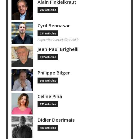
Alain Finkielkraut
202 Articles
Cyril Bennasar
231 Articles
https://bennasarlaffranchi.fr
Jean-Paul Brighelli
817 Articles
Philippe Bilger
806 Articles
Céline Pina
273 Articles
Didier Desrimais
403 Articles