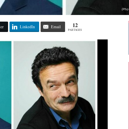
(Pho
12
ter
LinkedIn
Email
PARTAGES