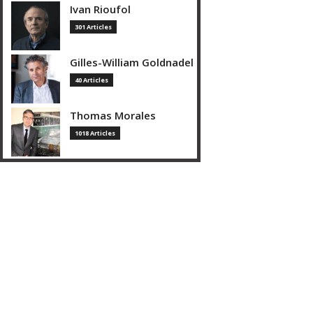
Ivan Rioufol
301 Articles
Gilles-William Goldnadel
40 Articles
Thomas Morales
1018 Articles