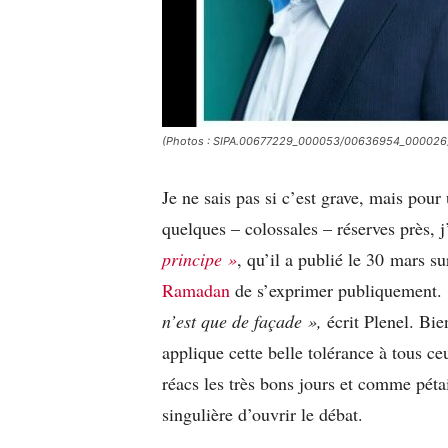
(Photos : SIPA.00677229_000053/00636954_000026
Je ne sais pas si c’est grave, mais pour
quelques – colossales – réserves près, 
principe »
, qu’il a publié le 30 mars s
Ramadan
de s’exprimer publiquement.
n’est que de façade »,
écrit Plenel. Bie
applique cette belle tolérance à tous
réacs les très bons jours et comme pétai
singulière d’ouvrir le débat.