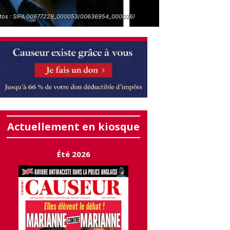
tos : SIPA.00677229_000053/00636954_000026)
Actuellement en kiosque
Été 2026