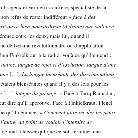
mbrageux et vertueux confrère, spécialiste de la
son refus de rester indifférent
«
face à des
rit aussi bien maccarthyste (à droite) que stalinien
férence entre les deux, mais lui, quand il
he de lyrisme révolutionnaire ou d’application
ain Finkielkraut à la radio, voilà ce qu’il entend :
 autres, langue de rejet et d’exclusion, langue d’une
enue
[…]
. La langue bienséante des discriminations
 étaient bienséantes quand il y a des lois pour les
ce
[…]
, langue du préjugé
. » Face à Tariq Ramadan,
veut dire qu’il approuve. Face à Finkielkraut, Plenel
fie qu’il dénonce.
« Comment faire reculer les peurs
 l’autre, au point de vouloir l’interdire de
t de mal à laisser qui que ce soit terminer une