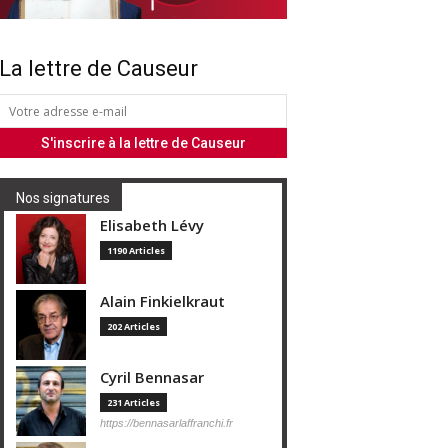
La lettre de Causeur
Nos signatures
Elisabeth Lévy
1190 Articles
Alain Finkielkraut
202 Articles
Cyril Bennasar
231 Articles
https://bennasarlaffranchi.fr