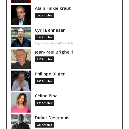
Alain Finkielkraut
202 Articles
Cyril Bennasar
231 Articles
https://bennasarlaffranchi.fr
Jean-Paul Brighelli
817 Articles
Philippe Bilger
805 Articles
Céline Pina
273 Articles
Didier Desrimais
403 Articles