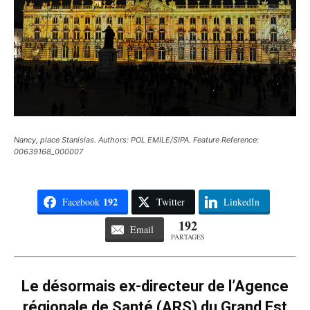
Nancy, place Stanislas. Authors: POL EMILE/SIPA. Feature Reference:
00639168_000007
192
Facebook
Twitter
LinkedIn
192
Email
PARTAGES
Le désormais ex-directeur de l’Agence
régionale de Santé (ARS) du Grand Est