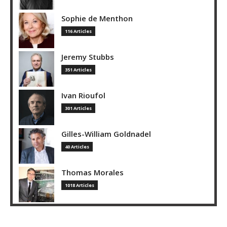
Sophie de Menthon
116 Articles
Jeremy Stubbs
351 Articles
Ivan Rioufol
301 Articles
Gilles-William Goldnadel
40 Articles
Thomas Morales
1018 Articles