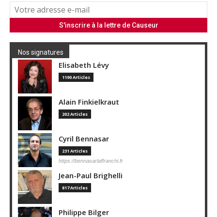
Nos signatures
Elisabeth Lévy
1190 Articles
Alain Finkielkraut
202 Articles
Cyril Bennasar
231 Articles
https://bennasarlaffranchi.fr
Jean-Paul Brighelli
817 Articles
Philippe Bilger