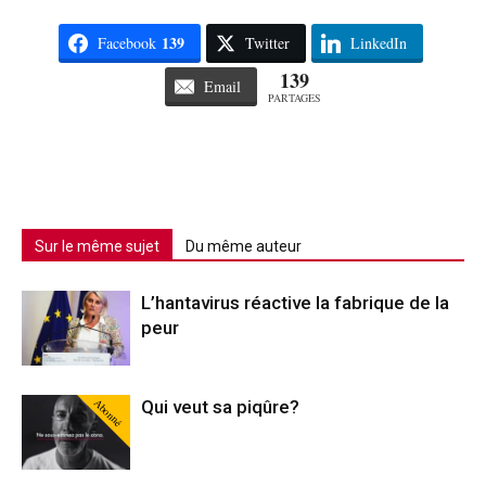
139
Facebook
Twitter
LinkedIn
139
Email
PARTAGES
Sur le même sujet
Du même auteur
L’hantavirus réactive la fabrique de la
peur
Abonné
Qui veut sa piqûre?