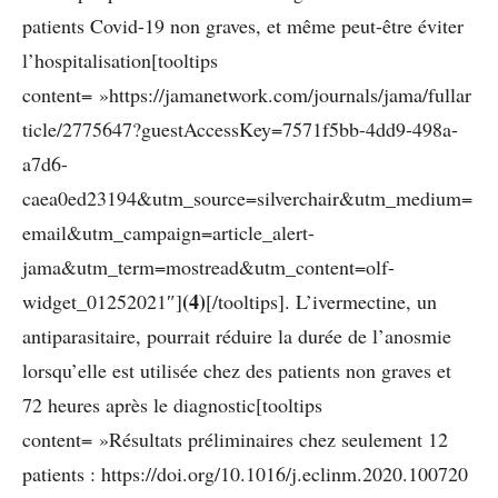
patients Covid-19 non graves, et même peut-être éviter
l’hospitalisation[tooltips
content= »https://jamanetwork.com/journals/jama/fullar
ticle/2775647?guestAccessKey=7571f5bb-4dd9-498a-
a7d6-
caea0ed23194&utm_source=silverchair&utm_medium=
email&utm_campaign=article_alert-
jama&utm_term=mostread&utm_content=olf-
(4)
widget_01252021″]
[/tooltips]
. L’ivermectine, un
antiparasitaire, pourrait réduire la durée de l’anosmie
lorsqu’elle est utilisée chez des patients non graves et
72 heures après le diagnostic[tooltips
content= »Résultats préliminaires chez seulement 12
patients : https://doi.org/10.1016/j.eclinm.2020.100720