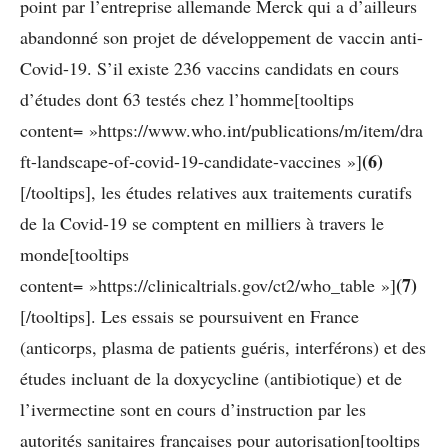
point par l’entreprise allemande Merck qui a d’ailleurs
abandonné son projet de développement de vaccin anti-
Covid-19.
S’il existe 236 vaccins candidats en cours
d’études dont 63 testés chez l’homme[tooltips
content= »https://www.who.int/publications/m/item/dra
(6)
ft-landscape-of-covid-19-candidate-vaccines »]
[/tooltips], les études relatives aux traitements curatifs
de la Covid-19 se comptent en milliers à travers le
monde[tooltips
(7)
content= »https://clinicaltrials.gov/ct2/who_table »]
[/tooltips]
. Les essais se poursuivent en France
(anticorps, plasma de patients guéris, interférons) et des
études incluant de la doxycycline (antibiotique) et de
l’ivermectine sont en cours d’instruction par les
autorités sanitaires françaises pour autorisation[tooltips