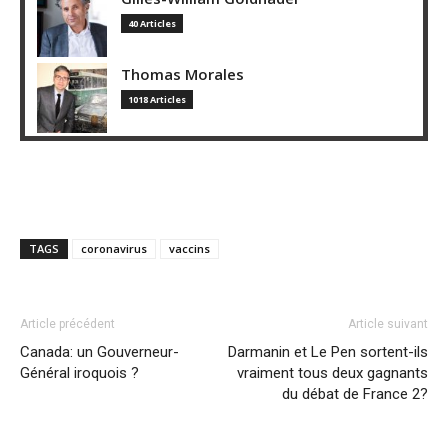
40 Articles
Thomas Morales
1018 Articles
TAGS
coronavirus
vaccins
Article précédent
Article suivant
Canada: un Gouverneur-
Darmanin et Le Pen sortent-ils
Général iroquois ?
vraiment tous deux gagnants
du débat de France 2?