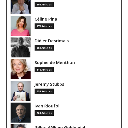
806 Articles
Céline Pina
273 Articles
Didier Desrimais
403 Articles
Sophie de Menthon
116 Articles
Jeremy Stubbs
351 Articles
Ivan Rioufol
301 Articles
Gilles-William Goldnadel