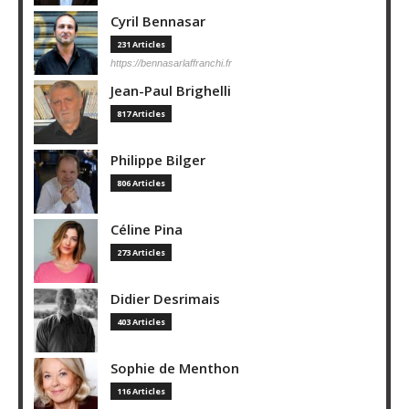
Cyril Bennasar
231 Articles
https://bennasarlaffranchi.fr
Jean-Paul Brighelli
817 Articles
Philippe Bilger
806 Articles
Céline Pina
273 Articles
Didier Desrimais
403 Articles
Sophie de Menthon
116 Articles