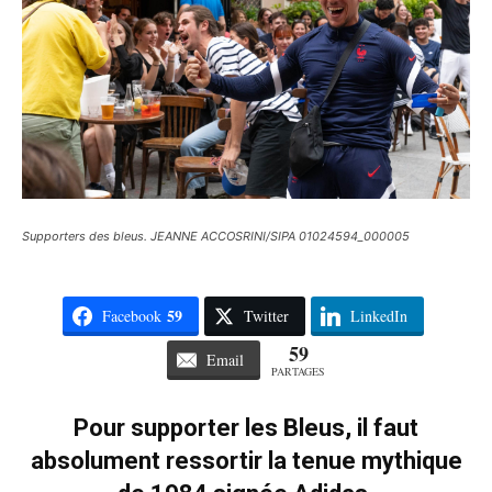
Supporters des bleus. JEANNE ACCOSRINI/SIPA 01024594_000005
59
Facebook
Twitter
LinkedIn
59
Email
PARTAGES
Pour supporter les Bleus, il faut
absolument ressortir la tenue mythique