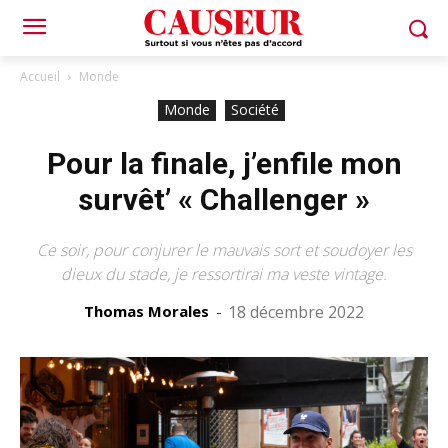
Accueil
Monde
Monde
Société
Pour la finale, j’enfile mon
survêt’ « Challenger »
Ce soir, pour conjurer le mauvais sort et soudoyer les
dieux du stade, je ressortirai ma veste vintage.
Thomas Morales
-
18 décembre 2022