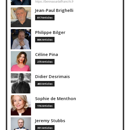
https://bennasarlaffranchi.fr
Jean-Paul Brighelli
817 Articles
Philippe Bilger
806 Articles
Céline Pina
273 Articles
Didier Desrimais
403 Articles
Sophie de Menthon
116 Articles
Jeremy Stubbs
351 Articles