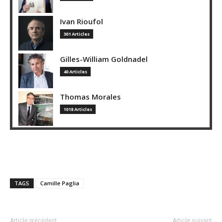
Ivan Rioufol
301 Articles
Gilles-William Goldnadel
40 Articles
Thomas Morales
1018 Articles
TAGS
Camille Paglia
Article précédent
Article suivant