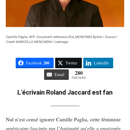
Camille Paglia. AFP. Document reference 054_MEN01880 Byline / Source /
Credit MARCELLO MENCARINI / Leemage
280
Facebook
Twitter
LinkedIn
280
Email
PARTAGES
L’écrivain Roland Jaccard est fan
Nul n’est censé ignorer Camille Paglia, cette féministe
américaine fascinée par l’Antiquité qu’elle a enseignée