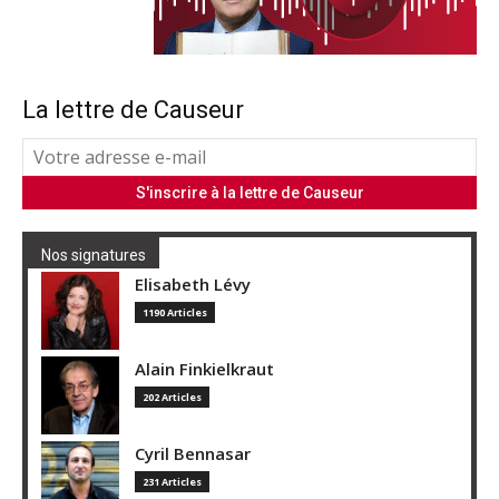
La lettre de Causeur
Nos signatures
Elisabeth Lévy
1190 Articles
Alain Finkielkraut
202 Articles
Cyril Bennasar
231 Articles