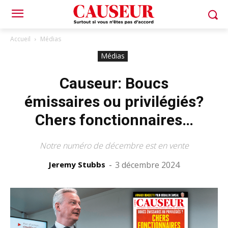
Accueil
Médias
Médias
Causeur: Boucs
émissaires ou privilégiés?
Chers fonctionnaires…
Notre numéro de décembre est en vente
Jeremy Stubbs
-
3 décembre 2024