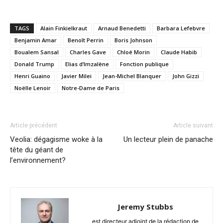
TAGS
Alain Finkielkraut
Arnaud Benedetti
Barbara Lefebvre
Benjamin Amar
Benoît Perrin
Boris Johnson
Boualem Sansal
Charles Gave
Chloé Morin
Claude Habib
Donald Trump
Elias d’Imzalène
Fonction publique
Henri Guaino
Javier Milei
Jean-Michel Blanquer
John Gizzi
Noëlle Lenoir
Notre-Dame de Paris
Article précédent
Article suivant
Veolia: dégagisme woke à la
Un lecteur plein de panache
tête du géant de
l’environnement?
Jeremy Stubbs
est directeur adjoint de la rédaction de