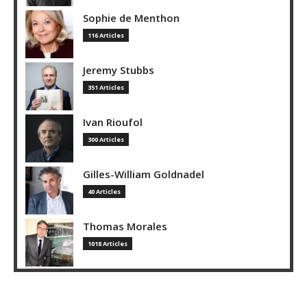
Sophie de Menthon
116 Articles
Jeremy Stubbs
351 Articles
Ivan Rioufol
300 Articles
Gilles-William Goldnadel
40 Articles
Thomas Morales
1018 Articles