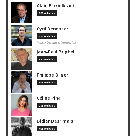
Alain Finkielkraut
202 Articles
Cyril Bennasar
231 Articles
https://bennasarlaffranchi.fr
Jean-Paul Brighelli
817 Articles
Philippe Bilger
805 Articles
Céline Pina
273 Articles
Didier Desrimais
403 Articles