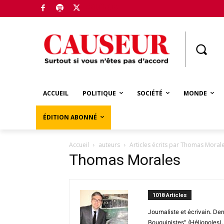
Boutique
ACCUEIL
POLITIQUE
SOCIÉTÉ
MONDE
ÉDITION ABONNÉ
Accueil
auteurs
Articles écrits par Thomas Moral
Thomas Morales
1018 Articles
Journaliste et écrivain. Der
Bouquinistes" (Héliopoles),