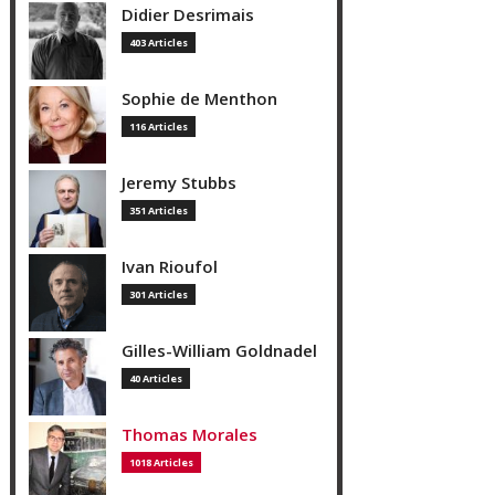
Didier Desrimais
403 Articles
Sophie de Menthon
116 Articles
Jeremy Stubbs
351 Articles
Ivan Rioufol
301 Articles
Gilles-William Goldnadel
40 Articles
Thomas Morales
1018 Articles