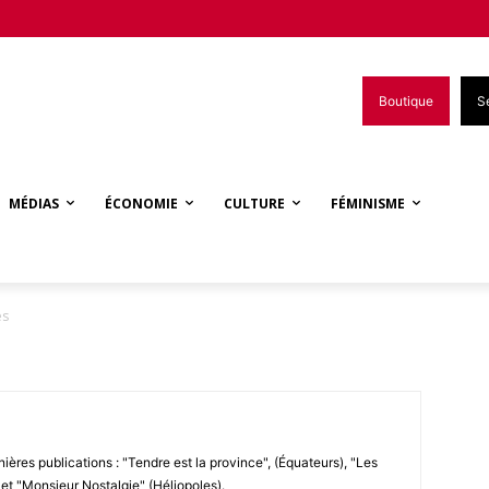
Boutique
S
MÉDIAS
ÉCONOMIE
CULTURE
FÉMINISME
es
nières publications : "Tendre est la province", (Équateurs), "Les
 et "Monsieur Nostalgie" (Héliopoles).