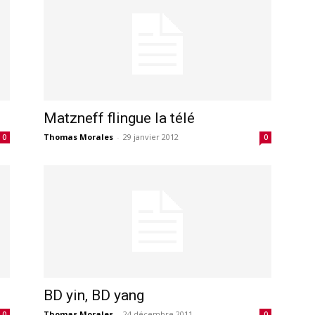
Matzneff flingue la télé
Thomas Morales
-
29 janvier 2012
0
0
BD yin, BD yang
Thomas Morales
-
24 décembre 2011
0
0