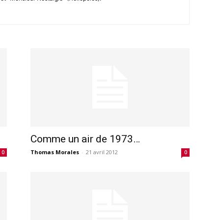
Comme un air de 1973…
Thomas Morales
-
21 avril 2012
0
0