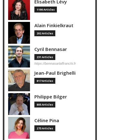
Elisabeth Lévy
1190 Articles
Alain Finkielkraut
202 Articles
Cyril Bennasar
231 Articles
https://bennasarlaffranchi.fr
Jean-Paul Brighelli
817 Articles
Philippe Bilger
805 Articles
Céline Pina
273 Articles