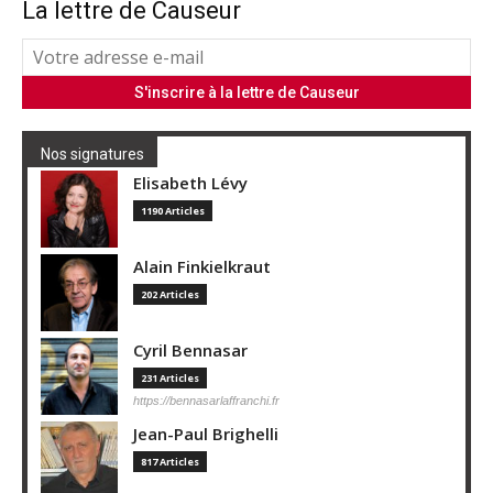
La lettre de Causeur
Nos signatures
Elisabeth Lévy
1190 Articles
Alain Finkielkraut
202 Articles
Cyril Bennasar
231 Articles
https://bennasarlaffranchi.fr
Jean-Paul Brighelli
817 Articles