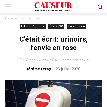
Accueil
Édition Abonné
Édition Abonné
Été 2020
Féminisme
C’était écrit: urinoirs,
l’envie en rose
C'était écrit, la chronique de Jérôme Leroy
Jérôme Leroy
-
23 juillet 2020