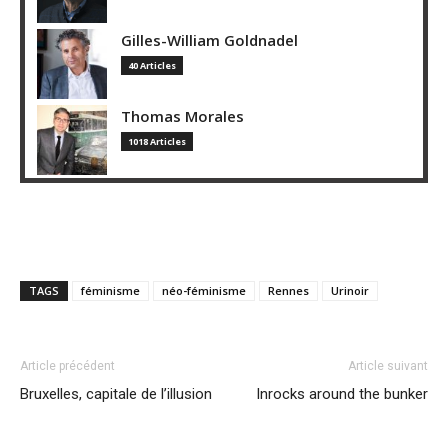
Gilles-William Goldnadel
40 Articles
Thomas Morales
1018 Articles
TAGS
féminisme
néo-féminisme
Rennes
Urinoir
Article précédent
Article suivant
Bruxelles, capitale de l’illusion
Inrocks around the bunker