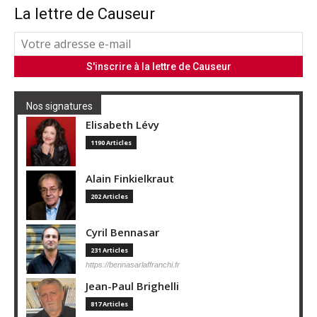
La lettre de Causeur
Nos signatures
Elisabeth Lévy
1190 Articles
Alain Finkielkraut
202 Articles
Cyril Bennasar
231 Articles
https://bennasarlaffranchi.fr
Jean-Paul Brighelli
817 Articles