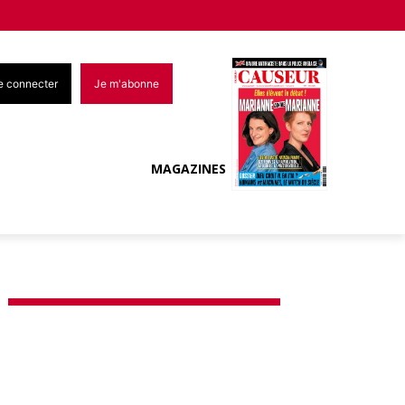
e connecter
Je m'abonne
MAGAZINES