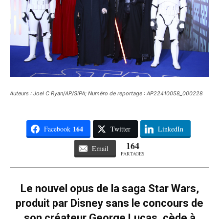
Auteurs : Joel C Ryan/AP/SIPA; Numéro de reportage : AP22410058_000228
164
Facebook
Twitter
LinkedIn
164
Email
PARTAGES
Le nouvel opus de la saga Star Wars,
produit par Disney sans le concours de
son créateur George Lucas, cède à