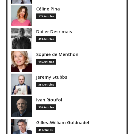
Céline Pina
273 Articles
Didier Desrimais
403 Articles
Sophie de Menthon
116 Articles
Jeremy Stubbs
351 Articles
Ivan Rioufol
300 Articles
Gilles-William Goldnadel
40 Articles