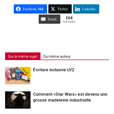
164
Facebook
Twitter
LinkedIn
164
Email
PARTAGES
Sur le même sujet
Du même auteur
Abonné
Écriture inclusive LV2
Comment «Star Wars» est devenu une
grosse madeleine industrielle