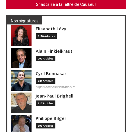
Nos signatures
Elisabeth Lévy
1190 Articles
Alain Finkielkraut
202 Articles
Cyril Bennasar
231 Articles
https://bennasarlaffranchi.fr
Jean-Paul Brighelli
817 Articles
Philippe Bilger
805 Articles